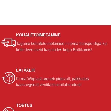
KOHALETOIMETAMINE
Tagame kohaletoimetamise nii oma transpordiga kui
kullerteenuseid kasutades kogu Baltikumis!
LAI VALIK
Firma Wirplast areneb pidevalt, pakkudes
kaasaegseid ventilatsioonilahendusi!
TOETUS