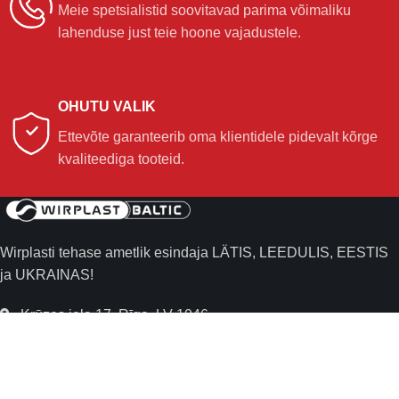
Meie spetsialistid soovitavad parima võimaliku
lahenduse just teie hoone vajadustele.
OHUTU VALIK
Ettevõte garanteerib oma klientidele pidevalt kõrge
kvaliteediga tooteid.
Wirplasti tehase ametlik esindaja LÄTIS, LEEDULIS, EESTIS
ja UKRAINAS!
Krūzes iela 17, Rīga, LV-1046
+371 67 39 51 51
info@wirplastbaltic.eu