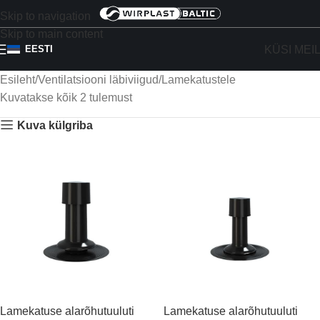
Skip to navigation
Skip to main content
KÜSI MEI
EESTI
Esileht
Ventilatsiooni läbiviigud
Lamekatustele
Kuvatakse kõik 2 tulemust
Kuva külgriba
Lamekatuse alarõhutuuluti
Lamekatuse alarõhutuuluti