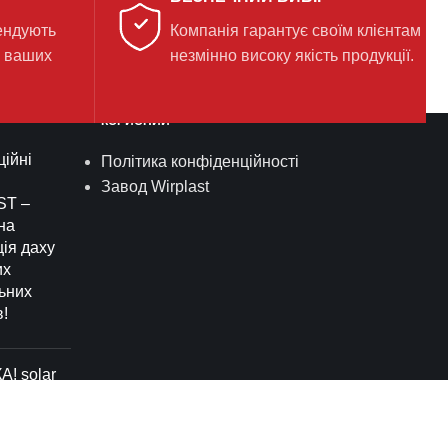
ендують
Компанія гарантує своїм клієнтам
я ваших
незмінно високу якість продукції.
КОРИСНИЙ
ійні
Політика конфіденційності
Завод Wirplast
ST –
на
ія даху
их
ьних
в!
! solar
ення
з
им соплом