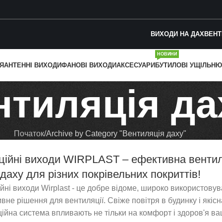
ВИХОДИ НА ДАХ
ВЕНТ
НОВИНИ
Я
АНТЕННІ ВИХОДИ
ФАНОВІ ВИХОДИ
АКСЕСУАРИ
БУТИЛОВІ УЩІЛЬНЮ
нтиляція да
Початок
Archive by Category "Вентиляція даху"
ційні виходи WIRPLAST – ефективна венти
даху для різних покрівельних покриттів!
йні виходи Wirplast - це добре відоме, широко використовув
вне рішення для вентиляції. Свіже повітря в будинку і якісн
ійна система впливають не тільки на комфорт і здоров'я ва