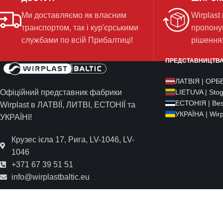
Ми доставляємо як власним
Wirplast
транспортом, так і кур'єрськими
пропону
службами по всій Прибалтиці!
рішення
ПРЕДСТАВНИЦТВА 
ЛАТВІЯ | ОРБЕ
Офіційний представник фабрики
LIETUVA | Sto
ЕСТОНІЯ | Bes
Wirplast в ЛАТВІЇ, ЛИТВІ, ЕСТОНІЇ та
УКРАЇНА | Wirpl
УКРАЇНІ!
Крузес ієла 17, Рига, LV-1046, LV-
1046
+371 67 39 51 51
info@wirplastbaltic.eu