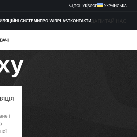
ПОШУК
БЛОГ
УКРАЇНСЬКА
ЗАПИТАЙ НАС
ИЛЯЦІЙНІ СИСТЕМИ
ПРО WIRPLAST
КОНТАКТИ
ВАЧІ
ху
ТЕМИ
ляція
Solar підключення
Вентиляція даху
ане і
а
шої