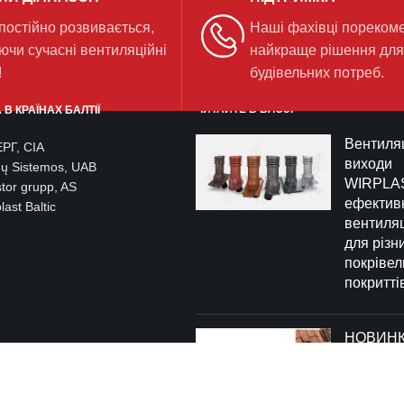
 постійно розвивається,
Наші фахівці пореком
ючи сучасні вентиляційні
найкраще рішення дл
!
будівельних потреб.
ЧИТАЙТЕ В БЛОЗІ
В КРАЇНАХ БАЛТІЇ
Вентиляц
РГ, СІА
виходи
gų Sistemos, UAB
WIRPLA
tor grupp, AS
ефектив
ast Baltic
вентиляц
для різн
покрівел
покритті
НОВИНКА
підключ
Wirplast 
подвійн