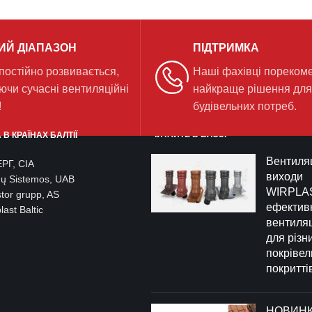
ИЙ ДІАПАЗОН
ПІДТРИМКА
 постійно розвивається,
Наші фахівці пореком
ючи сучасні вентиляційні
найкраще рішення дл
!
будівельних потреб.
ЧИТАЙТЕ В БЛОЗІ
В КРАЇНАХ БАЛТІЇ
Вентиляц
РГ, СІА
виходи
gų Sistemos, UAB
WIRPLA
tor grupp, AS
ефектив
ast Baltic
вентиляц
для різн
покрівел
покритті
НОВИНКА