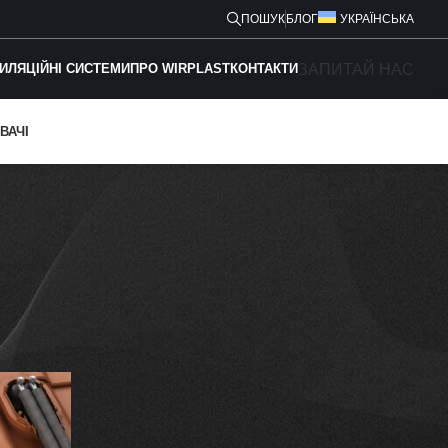
ПОШУК
БЛОГ
УКРАЇНСЬКА
ЗАПИТАЙ НАС
ИЛЯЦІЙНІ СИСТЕМИ
ПРО WIRPLAST
КОНТАКТИ
ВАЧІ
ТЕМИ
Solar підключення
Вентиляція даху