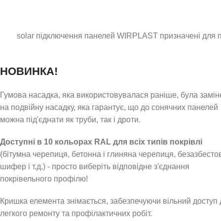
solar підключення панелей WIRPLAST призначені для п
НОВИНКА!
Гумова насадка, яка використовувалася раніше, була замін
на подвійну насадку, яка гарантує, що до сонячних панелей
можна під'єднати як труби, так і дроти.
Доступні в 10
кольорах
RAL
для всіх типів покрівлі
(бітумна черепиця, бетонна і глиняна черепиця, безазбесто
шифер і т.д.) - просто виберіть відповідне з'єднання
покрівельного профілю!
Кришка елемента знімається, забезпечуючи вільний доступ 
легкого ремонту та профілактичних робіт.