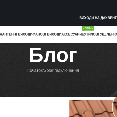
ВИХОДИ НА ДАХ
ВЕНТ
НОВИНИ
Я
АНТЕННІ ВИХОДИ
ФАНОВІ ВИХОДИ
АКСЕСУАРИ
БУТИЛОВІ УЩІЛЬНЮ
Блог
Початок
Solar підключення
R ПІДКЛЮЧЕННЯ
ня Wirplast з подвійним соплом
admin
On 24.08.2023