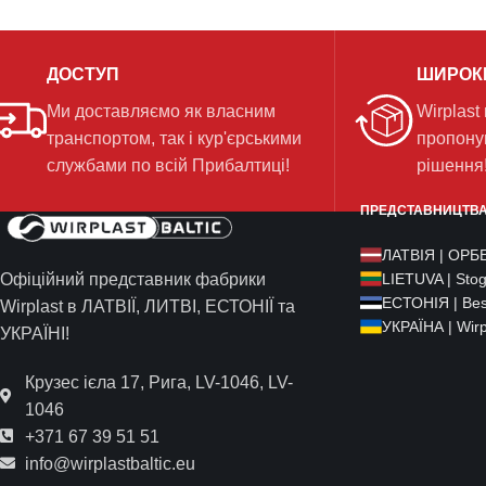
ДОСТУП
ШИРОК
Ми доставляємо як власним
Wirplast
транспортом, так і кур'єрськими
пропону
службами по всій Прибалтиці!
рішення
ПРЕДСТАВНИЦТВА 
ЛАТВІЯ | ОРБЕ
Офіційний представник фабрики
LIETUVA | Sto
ЕСТОНІЯ | Bes
Wirplast в ЛАТВІЇ, ЛИТВІ, ЕСТОНІЇ та
УКРАЇНА | Wirpl
УКРАЇНІ!
Крузес ієла 17, Рига, LV-1046, LV-
1046
+371 67 39 51 51
info@wirplastbaltic.eu