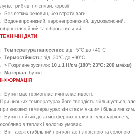
лугів, грибків, плісняви, корозії
Без летких речовин, без втрати ваги
Водонепроникний, паронепроникний, шумозахисний,
віброізоляційний та віброгасильний
ТЕХНІЧНІ ДАТИ
Температура нанесення:
від +5°C до +40°C
Термостійкість:
від -30°C до +90°C
> Розривне зусилля:
10 ± 1 Н/см (180°; 23°C; 200 мм/хв)
Матеріал:
бутил
ІНФОРМАЦІЯ
Бутил має термопластичні властивості.
При низьких температурах його твердість збільшується, але
при високих температурах він стає м’якшим і більш липким.
Бутил стійкий до атмосферних впливів і ультрафіолету,
особливо в теплих і вологих умовах.
Він також стабільний при контакті з прісною та солоною