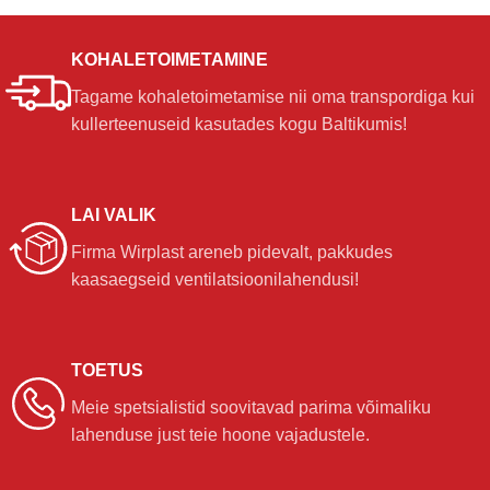
KOHALETOIMETAMINE
Tagame kohaletoimetamise nii oma transpordiga kui
kullerteenuseid kasutades kogu Baltikumis!
LAI VALIK
Firma Wirplast areneb pidevalt, pakkudes
kaasaegseid ventilatsioonilahendusi!
TOETUS
Meie spetsialistid soovitavad parima võimaliku
lahenduse just teie hoone vajadustele.