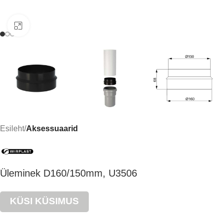
Click to enlarge
Esileht
Aksessuaarid
Üleminek D160/150mm, U3506
KÜSI KÜSIMUS