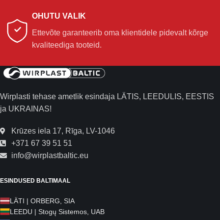
OHUTU VALIK
Ettevõte garanteerib oma klientidele pidevalt kõrge
kvaliteediga tooteid.
Wirplasti tehase ametlik esindaja LÄTIS, LEEDULIS, EESTIS
ja UKRAINAS!
Krūzes iela 17, Rīga, LV-1046
+371 67 39 51 51
info@wirplastbaltic.eu
ESINDUSED BALTIMAAL
LÄTI | ORBERG, SIA
LEEDU | Stogų Sistemos, UAB