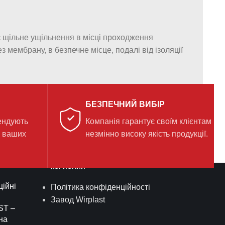
 щільне ущільнення в місці проходження
 мембрану, в безпечне місце, подалі від ізоляції
БЕЗПЕЧНИЙ ВИБІР
ендують
Компанія гарантує своїм клієнтам
я ваших
незмінно високу якість продукції.
КОРИСНИЙ
ійні
Політика конфіденційності
Завод Wirplast
ST –
на