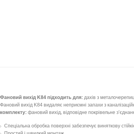
Фановий вихід K84 підходить для:
дахів з металочерепиці
Фановий вихід K84 видаляє неприємні запахи з каналізаційн
комплекту:
фановий вихід, відповідне покрівельне з’єднанн
Спеціальна обробка поверхні забезпечує виняткову стійкі
Простий і швидкий монтаж.