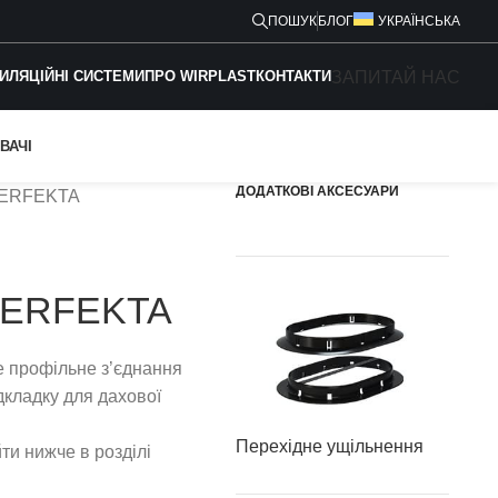
ПОШУК
БЛОГ
УКРАЇНСЬКА
ЗАПИТАЙ НАС
ИЛЯЦІЙНІ СИСТЕМИ
ПРО WIRPLAST
КОНТАКТИ
ВАЧІ
ДОДАТКОВІ АКСЕСУАРИ
 PERFEKTA
 PERFEKTA
е профільне з’єднання
дкладку для дахової
Перехідне ущільнення
ти нижче в розділі