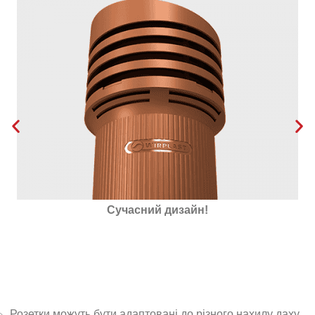
Утеплена пінополістиролом
Розетки можуть бути адаптовані до різного нахилу даху.