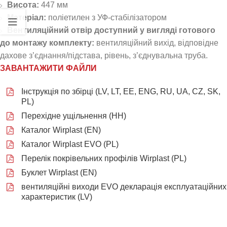
Висота:
447 мм
Матеріал:
поліетилен з УФ-стабілізатором
Вентиляційний отвір доступний у вигляді готового
до монтажу комплекту:
вентиляційний вихід, відповідне
дахове з’єднання/підстава, рівень, з’єднувальна труба.
ЗАВАНТАЖИТИ ФАЙЛИ
Інструкція по збірці (LV, LT, EE, ENG, RU, UA, CZ, SK,
PL)
Перехідне ущільнення (НН)
Каталог Wirplast (EN)
Каталог Wirplast EVO (PL)
Перелік покрівельних профілів Wirplast (PL)
Буклет Wirplast (EN)
вентиляційні виходи EVO декларація експлуатаційних
характеристик (LV)