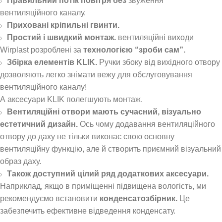
Правильний потік повітря без
звуження
вентиляційного каналу.
Приховані кріпильні гвинти.
Простий і швидкий монтаж.
вентиляційні виходи
Wirplast розроблені за
технологією “зроби сам”.
Збірка елементів KLIK.
Ручки збоку від вихідного отвору
дозволяють легко знімати вежу для обслуговування
вентиляційного каналу!
А аксесуари KLIK полегшують монтаж.
Вентиляційні отвори мають сучасний, візуально
естетичний дизайн.
Ось чому додавання вентиляційного
отвору до даху не тільки виконає свою основну
вентиляційну функцію, але й створить приємний візуальний
образ даху.
Також доступний цілий ряд додаткових аксесуари.
Наприклад, якщо в приміщенні підвищена вологість, ми
рекомендуємо встановити
конденсатозбірник.
Це
забезпечить ефективне відведення конденсату.