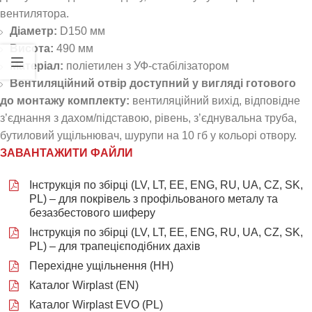
вентилятора.
Діаметр:
D150 мм
Висота:
490 мм
Матеріал:
поліетилен з УФ-стабілізатором
Вентиляційний отвір доступний у вигляді готового
до монтажу комплекту:
вентиляційний вихід, відповідне
з’єднання з дахом/підставою, рівень, з’єднувальна труба,
бутиловий ущільнювач, шурупи на 10 гб у кольорі отвору.
ЗАВАНТАЖИТИ ФАЙЛИ
Інструкція по збірці (LV, LT, EE, ENG, RU, UA, CZ, SK,
PL) – для покрівель з профільованого металу та
безазбестового шиферу
Інструкція по збірці (LV, LT, EE, ENG, RU, UA, CZ, SK,
PL) – для трапецієподібних дахів
Перехідне ущільнення (НН)
Каталог Wirplast (EN)
Каталог Wirplast EVO (PL)