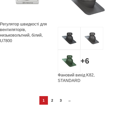
Регулятор швидкості для
вентиляторів,
низьковольтний, білий,
U7800
+6
Фановий вихід K82,
STANDARD
1
2
3
→