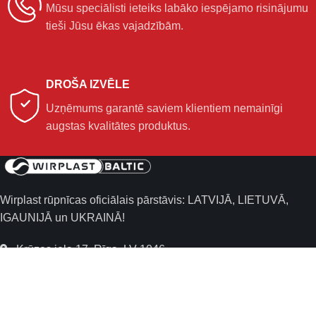
Mūsu speciālisti ieteiks labāko iespējamo risinājumu
tieši Jūsu ēkas vajadzībām.
DROŠA IZVĒLE
Uzņēmums garantē saviem klientiem nemainīgi
augstas kvalitātes produktus.
Wirplast rūpnīcas oficiālais pārstāvis: LATVIJĀ, LIETUVĀ,
IGAUNIJĀ un UKRAINĀ!
Krūzes iela 17, Rīga, LV-1046
+371 67 39 51 51
info@wirplastbaltic.eu