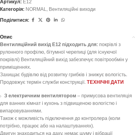
Артикул:
E12
Категорія:
NORMAL
,
Вентиляційні виходи
Поділитися:
Опис
Вентиляційний вихід E12 підходить для:
покрівлі з
рулонного профілю, бітумної черепиці (для існуючої
покрівлі) Вентиляційний вихід забезпечує повітрообмін у
приміщеннях.
Захищає будівлю від розвитку грибків і знижує вологість.
Продовжує термін служби конструкції.
ТЕХНІЧНІ ДАТИ
З електричним вентилятором
– примусова вентиляція
для ванних кімнат і кухонь з підвищеною вологістю і
випаровуваннями.
Також є можливість підключення до контролера (коли
потрібно, працює або на налаштуваннях).
Двигун знаходиться на даху, немає шуму і вібрації