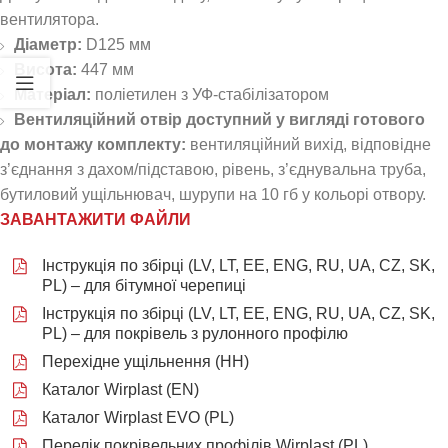
вентилятора.
Діаметр:
D125 мм
Висота:
447 мм
Матеріал:
поліетилен з УФ-стабілізатором
Вентиляційний отвір доступний у вигляді готового
до монтажу комплекту:
вентиляційний вихід, відповідне
з’єднання з дахом/підставою, рівень, з’єднувальна труба,
бутиловий ущільнювач, шурупи на 10 гб у кольорі отвору.
ЗАВАНТАЖИТИ ФАЙЛИ
Інструкція по збірці (LV, LT, EE, ENG, RU, UA, CZ, SK,
PL) – для бітумної черепиці
Інструкція по збірці (LV, LT, EE, ENG, RU, UA, CZ, SK,
PL) – для покрівель з рулонного профілю
Перехідне ущільнення (НН)
Каталог Wirplast (EN)
Каталог Wirplast EVO (PL)
Перелік покрівельних профілів Wirplast (PL)