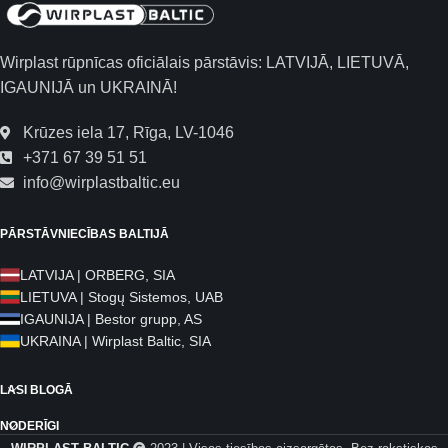
Wirplast rūpnīcas oficiālais pārstāvis: LATVIJĀ, LIETUVĀ,
IGAUNIJĀ un UKRAINĀ!
Krūzes iela 17, Rīga, LV-1046
+371 67 39 51 51
info@wirplastbaltic.eu
PĀRSTĀVNIECĪBAS BALTIJĀ
LATVIJA | ORBERG, SIA
LIETUVA | Stogų Sistemos, UAB
IGAUNIJA | Bestor grupp, AS
UKRAINA | Wirplast Baltic, SIA
LASI BLOGĀ
NODERĪGI