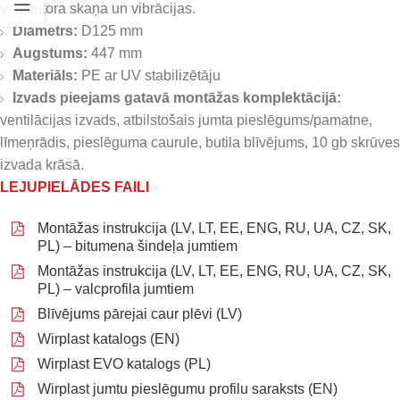
ventilatora skaņa un vibrācijas.
Diametrs:
D125 mm
Augstums:
447 mm
Materiāls:
PE ar UV stabilizētāju
Izvads pieejams gatavā montāžas komplektācijā:
ventilācijas izvads, atbilstošais jumta pieslēgums/pamatne,
līmeņrādis, pieslēguma caurule, butila blīvējums, 10 gb skrūves
izvada krāsā.
LEJUPIELĀDES FAILI
Montāžas instrukcija (LV, LT, EE, ENG, RU, UA, CZ, SK,
PL) – bitumena šindeļa jumtiem
Montāžas instrukcija (LV, LT, EE, ENG, RU, UA, CZ, SK,
PL) – valcprofila jumtiem
Blīvējums pārejai caur plēvi (LV)
Wirplast katalogs (EN)
Wirplast EVO katalogs (PL)
Wirplast jumtu pieslēgumu profilu saraksts (EN)