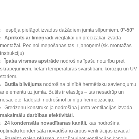
Iespēja pielāgot izvadus dažādiem jumta slīpumiem.
0°-50°
Aprīkots ar līmeņrādi
vieglākai un precīzākai izvada
montāžai. Pēc nolīmeņošanas tas ir jānoņem! (sk. montāžas
instrukciju)
Īpaša virsmas apstrāde
nodrošina īpašu noturību pret
skrāpējumiem, lielām temperatūras svārstībām, koroziju un UV
stariem.
Butila blīvējums
nodrošina pilnībā hermētisku savienojumu
ar elementu uz jumta. Butils ir elastīgs – tas nesadrūp un
nesacietē, tādējādi nodrošinot pilnīgu hermetizāciju.
Gredzenu konstrukcija nodrošina jumta ventilācijas izvada
maksimālu darbības efektivitāti.
24 kondensāta novadīšanas kanāli,
kas nodrošina
optimālu kondensāta novadīšanu ārpus ventilācijas izvada!
Pareiza gaisa plūsma,
nesašaurinot ventilācijas kanālu.