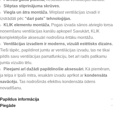
Slēptas stiprinājuma skrūves.
Viegla un ātra montāža.
Wirplast ventilācijas izvadi ir
izstrādāti pēc
“dari pats” tehnoloģijas.
KLIK elementu montāža.
Pogas izvada sānos atvieglo torņa
noņemšanu ventilācijas kanālu apkopei! Savukārt, KLIK
komplektējošie aksesuāri nodrošina ērtāku montāžu.
Ventilācijas izvadiem ir moderns, vizuāli estētisks dizains.
Tieši tāpēc, papildinot jumtu ar ventilācijas izvadu, tas ne tikai
pildīs savu ventilācijas pamatfunkciju, bet arī radīs patīkamu
jumta vizuālo tēlu.
Pieejami arī dažādi papildinošie aksesuāri.
Kā piemēram,
ja telpa ir īpaši mitra, iesakām izvadu aprīkot ar
kondensāta
savācēju.
Tas nodrošinās efektīvu kondensāta ūdens
novadīšanu.
Papildus informācija
Piegāde