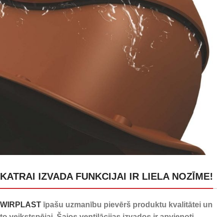
24 kanāli kondensāta
KATRAI IZVADA FUNKCIJAI IR LIELA NOZĪME!
novadīšanai
WIRPLAST
īpašu uzmanību pievērš produktu kvalitātei un
to veikstspējai. Šajos ventilācijas izvados ir apvienoti