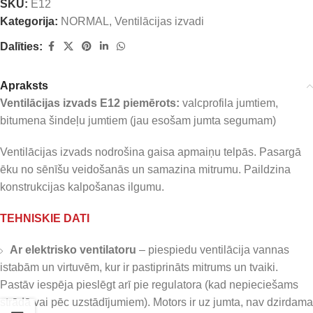
SKU:
E12
Kategorija:
NORMAL
,
Ventilācijas izvadi
Dalīties:
Apraksts
Ventilācijas izvads E12 piemērots:
valcprofila jumtiem,
bitumena šindeļu jumtiem (jau esošam jumta segumam)
Ventilācijas izvads nodrošina gaisa apmaiņu telpās. Pasargā
ēku no sēnīšu veidošanās un samazina mitrumu. Paildzina
konstrukcijas kalpošanas ilgumu.
TEHNISKIE DATI
Ar elektrisko ventilatoru
– piespiedu ventilācija vannas
istabām un virtuvēm, kur ir pastiprināts mitrums un tvaiki.
Pastāv iespēja pieslēgt arī pie regulatora (kad nepieciešams
strādā vai pēc uzstādījumiem). Motors ir uz jumta, nav dzirdama