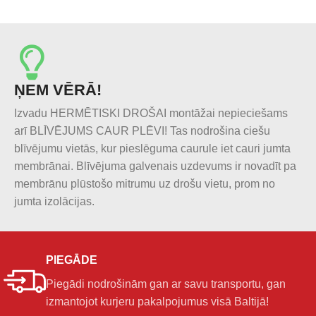
ŅEM VĒRĀ!
Izvadu HERMĒTISKI DROŠAI montāžai nepieciešams
arī BLĪVĒJUMS CAUR PLĒVI! Tas nodrošina ciešu
blīvējumu vietās, kur pieslēguma caurule iet cauri jumta
membrānai. Blīvējuma galvenais uzdevums ir novadīt pa
membrānu plūstošo mitrumu uz drošu vietu, prom no
jumta izolācijas.
PIEGĀDE
Piegādi nodrošinām gan ar savu transportu, gan
izmantojot kurjeru pakalpojumus visā Baltijā!