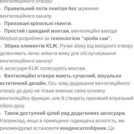
вентиляційного отвору!
Правильний потік повітря без
звуження
вентиляційного каналу.
Приховані кріпильні гвинти.
Простий і швидкий монтаж.
вентиляційні виходи
Wirplast розроблені за
технологією “зроби сам”.
Збірка елементів KLIK.
Ручки збоку від вихідного отвору
дозволяють легко знімати вежу для обслуговування
вентиляційного каналу!
А аксесуари KLIK полегшують монтаж.
Вентиляційні отвори мають сучасний, візуально
естетичний дизайн.
Ось чому додавання вентиляційного
отвору до даху не тільки виконає свою основну
вентиляційну функцію, але й створить приємний візуальний
образ даху.
Також доступний цілий ряд додаткових аксесуари.
Наприклад, якщо в приміщенні підвищена вологість, ми
рекомендуємо встановити
конденсатозбірник.
Це