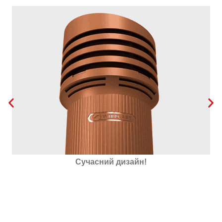
Утеплена пінополістиролом