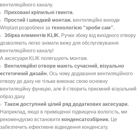
вентиляційного каналу.
Приховані кріпильні гвинти.
Простий і швидкий монтаж.
вентиляційні виходи
Wirplast розроблені за
технологією “зроби сам”.
Збірка елементів KLIK.
Ручки збоку від вихідного отвору
дозволяють легко знімати вежу для обслуговування
вентиляційного каналу!
А аксесуари KLIK полегшують монтаж.
Вентиляційні отвори мають сучасний, візуально
естетичний дизайн.
Ось чому додавання вентиляційного
отвору до даху не тільки виконає свою основну
вентиляційну функцію, але й створить приємний візуальний
образ даху.
Також доступний цілий ряд додаткових аксесуари.
Наприклад, якщо в приміщенні підвищена вологість, ми
рекомендуємо встановити
конденсатозбірник.
Це
забезпечить ефективне відведення конденсату.