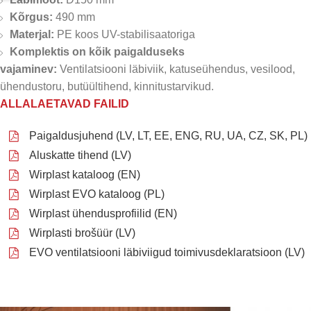
Kõrgus:
490 mm
Materjal:
PE koos UV-stabilisaatoriga
Komplektis on kõik paigalduseks
vajaminev:
Ventilatsiooni läbiviik, katuseühendus, vesilood,
ühendustoru, butüültihend, kinnitustarvikud.
ALLALAETAVAD FAILID
Paigaldusjuhend (LV, LT, EE, ENG, RU, UA, CZ, SK, PL)
Aluskatte tihend (LV)
Wirplast kataloog (EN)
Wirplast EVO kataloog (PL)
Wirplast ühendusprofiilid (EN)
Wirplasti brošüür (LV)
EVO ventilatsiooni läbiviigud toimivusdeklaratsioon (LV)