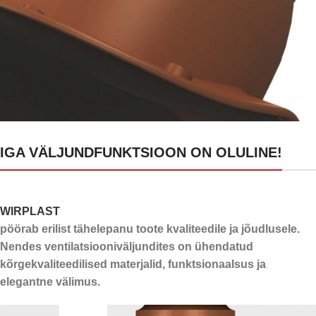
24 kanalit kondensaadi
IGA VÄLJUNDFUNKTSIOON ON OLULINE!
ärajuhtimiseks
WIRPLAST
pöörab erilist tähelepanu toote kvaliteedile ja jõudlusele.
Nendes ventilatsiooniväljundites on ühendatud
kõrgekvaliteedilised materjalid, funktsionaalsus ja
elegantne välimus.