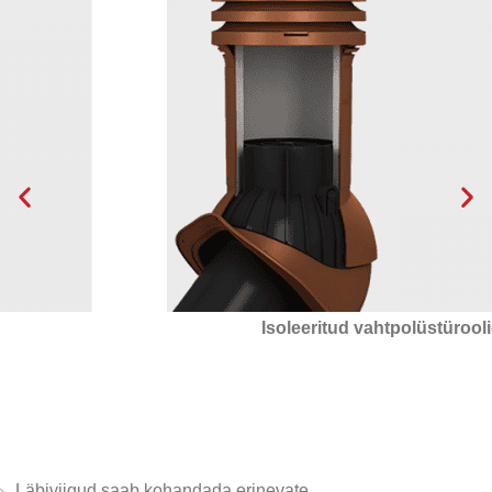
Isoleeritud vahtpolüstürooliga
Läbiviigud saab kohandada erinevate