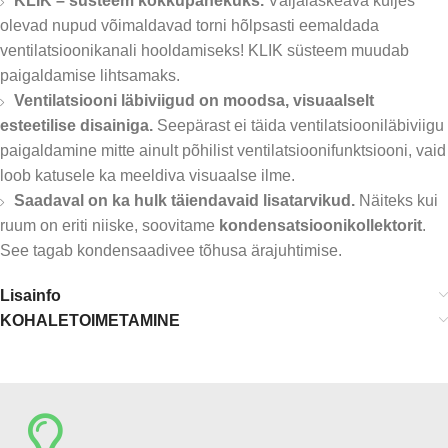
KLIK – süsteem kokkupanekuks.
Väljalaskeava küljes
olevad nupud võimaldavad torni hõlpsasti eemaldada
ventilatsioonikanali hooldamiseks! KLIK süsteem muudab
paigaldamise lihtsamaks.
Ventilatsiooni läbiviigud on moodsa, visuaalselt
esteetilise disainiga.
Seepärast ei täida ventilatsiooniläbiviigu
paigaldamine mitte ainult põhilist ventilatsioonifunktsiooni, vaid
loob katusele ka meeldiva visuaalse ilme.
Saadaval on ka hulk täiendavaid lisatarvikud.
Näiteks kui
ruum on eriti niiske, soovitame
kondensatsioonikollektorit
.
See tagab kondensaadivee tõhusa ärajuhtimise.
Lisainfo
KOHALETOIMETAMINE