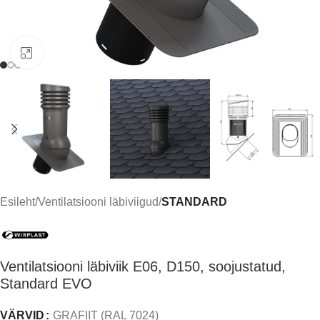
Click to enlarge
Esileht
Ventilatsiooni läbiviigud
STANDARD
Ventilatsiooni läbiviik E06, D150, soojustatud,
Standard EVO
VÄRVID
GRAFIIT (RAL 7024)