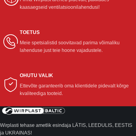
kaasaegseid ventilatsioonilahendusi!
TOETUS
Meie spetsialistid soovitavad parima võimaliku
lahenduse just teie hoone vajadustele.
OHUTU VALIK
Ettevõte garanteerib oma klientidele pidevalt kõrge
kvaliteediga tooteid.
Wirplasti tehase ametlik esindaja LÄTIS, LEEDULIS, EESTIS
ja UKRAINAS!