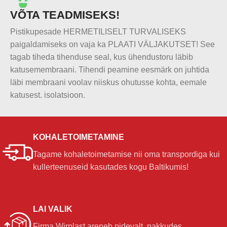
VÕTA TEADMISEKS!
Pistikupesade HERMETILISELT TURVALISEKS
paigaldamiseks on vaja ka PLAATI VÄLJAKUTSET! See
tagab tiheda tihenduse seal, kus ühendustoru läbib
katusemembraani. Tihendi peamine eesmärk on juhtida
läbi membraani voolav niiskus ohutusse kohta, eemale
katusest. isolatsioon.
KOHALETOIMETAMINE
Tagame kohaletoimetamise nii oma transpordiga kui
kullerteenuseid kasutades kogu Baltikumis!
LAI VALIK
Firma Wirplast areneb pidevalt, pakkudes