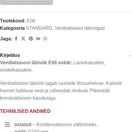
Tootekood:
E06
Kategooria
STANDARD
,
Ventilatsiooni läbiviigud
Jaga:
Kirjeldus
Ventilatsiooni läbiviik E06 sobib:
Lamekatustele,
sindelkatustele.
Ventilatsiooni läbiviik tagab ruumide õhuvahetuse. Kaitseb
hoonet hallituse eest ja vähendab niiskust. Pikendab
konstruktsiooni kasutusiga.
TEHNILISED ANDMED
Soojustatud
– Kondensatsiooni vältimiseks.
Läbimõõt:
D150 mm