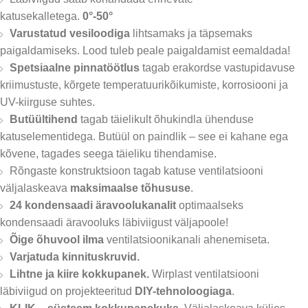
katusekalletega.
0°-50°
Varustatud vesiloodiga
lihtsamaks ja täpsemaks
paigaldamiseks. Lood tuleb peale paigaldamist eemaldada!
Spetsiaalne pinnatöötlus
tagab erakordse vastupidavuse
kriimustuste, kõrgete temperatuurikõikumiste, korrosiooni ja
UV-kiirguse suhtes.
Butüültihend
tagab täielikult õhukindla ühenduse
katuselementidega. Butüül on paindlik – see ei kahane ega
kõvene, tagades seega täieliku tihendamise.
Rõngaste konstruktsioon tagab katuse ventilatsiooni
väljalaskeava
maksimaalse tõhususe
.
24 kondensaadi äravoolukanalit
optimaalseks
kondensaadi äravooluks läbiviigust väljapoole!
Õige õhuvool ilma
ventilatsioonikanali ahenemiseta.
Varjatuda kinnituskruvid.
Lihtne ja kiire kokkupanek.
Wirplast ventilatsiooni
läbiviigud on projekteeritud
DIY-tehnoloogiaga
.