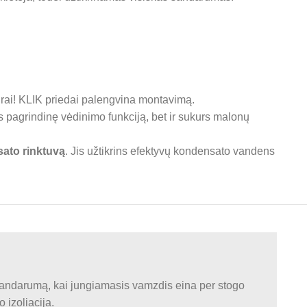
iūrai! KLIK priedai palengvina montavimą.
ks pagrindinę vėdinimo funkciją, bet ir sukurs malonų
ato rinktuvą
. Jis užtikrins efektyvų kondensato vandens
ndarumą, kai jungiamasis vamzdis eina per stogo
 izoliacija.