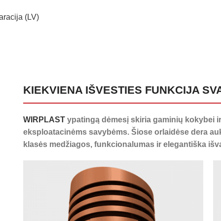
aracija (LV)
KIEKVIENA IŠVESTIES FUNKCIJA SV
WIRPLAST
ypatingą dėmesį skiria gaminių kokybei i
eksploatacinėms savybėms. Šiose orlaidėse dera au
klasės medžiagos, funkcionalumas ir elegantiška išv