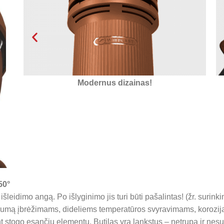
Izoliuotas putų polistirolu
2
op
50°
šleidimo angą. Po išlyginimo jis turi būti pašalintas! (žr. surinki
rumą įbrėžimams, dideliems temperatūros svyravimams, korozija
t stogo esančiu elementu. Butilas yra lankstus – netrupa ir nes