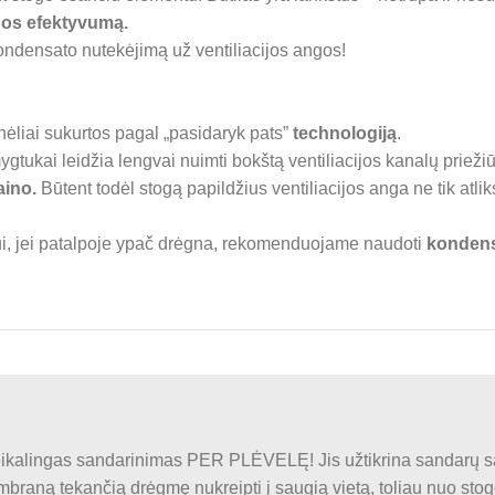
os efektyvumą.
kondensato nutekėjimą už ventiliacijos angos!
inėliai sukurtos pagal „pasidaryk pats”
technologiją
.
gtukai leidžia lengvai nuimti bokštą ventiliacijos kanalų priež
aino.
Būtent todėl stogą papildžius ventiliacijos anga ne tik atli
, jei patalpoje ypač drėgna, rekomenduojame naudoti
kondens
kalingas sandarinimas PER PLĖVELĘ! Jis užtikrina sandarų sa
aną tekančią drėgmę nukreipti į saugią vietą, toliau nuo stogo