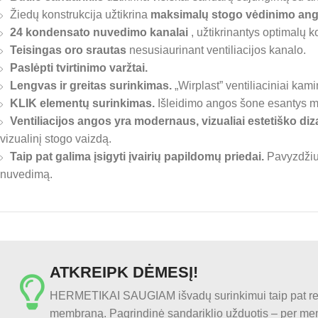
nuleisti
Žiedų konstrukcija užtikrina
maksimalų stogo vėdinimo ang
24 kondensato nuvedimo kanalai
, užtikrinantys optimalų 
Teisingas oro srautas
nesusiaurinant ventiliacijos kanalo.
Paslėpti tvirtinimo varžtai.
Lengvas ir greitas surinkimas.
„Wirplast” ventiliaciniai kam
KLIK elementų surinkimas.
Išleidimo angos šone esantys my
Ventiliacijos angos yra modernaus, vizualiai estetiško diz
vizualinį stogo vaizdą.
Taip pat galima įsigyti įvairių papildomų priedai.
Pavyzdžiui
nuvedimą.
ATKREIPK DĖMESĮ!
HERMETIKAI SAUGIAM išvadų surinkimui taip pat rei
membraną. Pagrindinė sandariklio užduotis – per membr