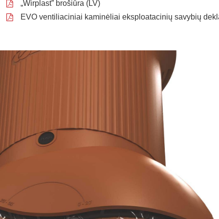
„Wirplast” brošiūra (LV)
EVO ventiliaciniai kaminėliai eksploatacinių savybių dekl