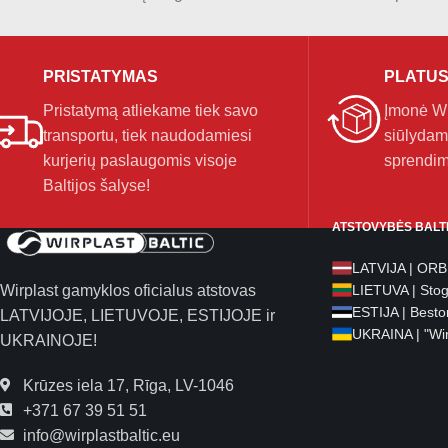
PRISTATYMAS
PLATUS
Pristatymą atliekame tiek savo
Įmonė Wir
transportu, tiek naudodamiesi
siūlydam
kurjerių paslaugomis visoje
sprendim
Baltijos šalyse!
ATSTOVYBĖS BALT
LATVIJA | OR
Wirplast gamyklos oficialus atstovas
LIETUVA | Sto
ESTIJA | Besto
LATVIJOJE, LIETUVOJE, ESTIJOJE ir
UKRAINA | "Wir
UKRAINOJE!
Krūzes iela 17, Rīga, LV-1046
+371 67 39 51 51
info@wirplastbaltic.eu