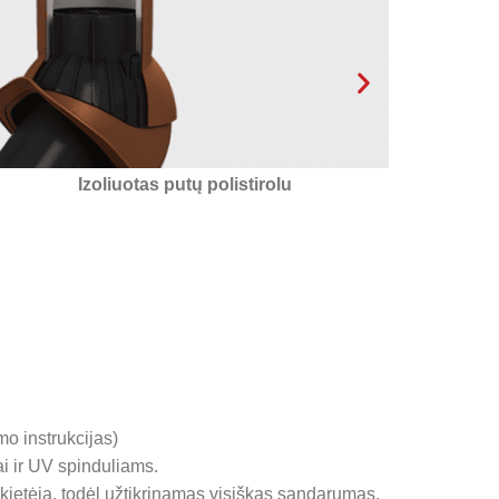
4 kondensato nuvedimo kanalai, užtikrinantys
Pai
timalų kondensato nutekėjimą už ventiliacijos
angos!
mo instrukcijas)
i ir UV spinduliams.
ukietėja, todėl užtikrinamas visiškas sandarumas.