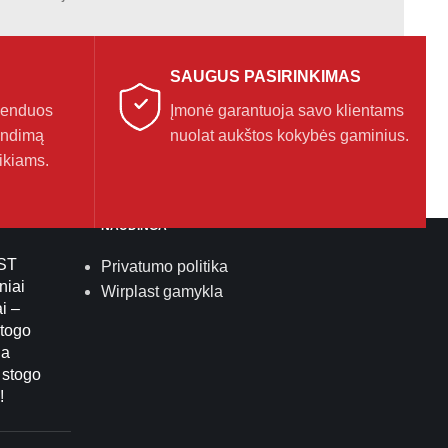
SAUGUS PASIRINKIMAS
menduos
Įmonė garantuoja savo klientams
endimą
nuolat aukštos kokybės gaminius.
ikiams.
NAUDINGA
ST
Privatumo politika
niai
Wirplast gamykla
i –
stogo
ja
 stogo
!