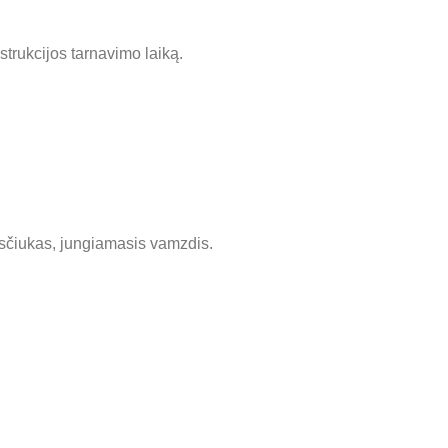
trukcijos tarnavimo laiką.
ulsčiukas, jungiamasis vamzdis.