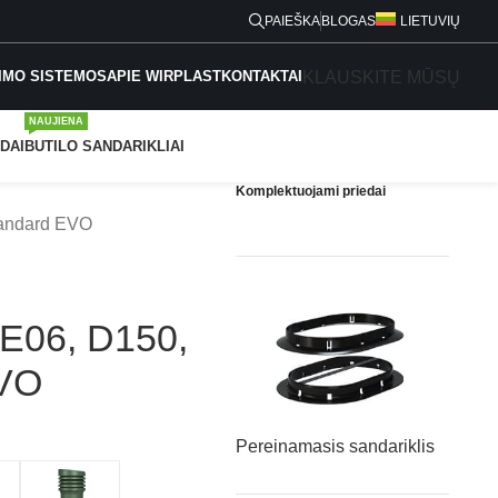
PAIEŠKA
BLOGAS
LIETUVIŲ
KLAUSKITE MŪSŲ
IMO SISTEMOS
APIE WIRPLAST
KONTAKTAI
NAUJIENA
DAI
BUTILO SANDARIKLIAI
Komplektuojami priedai
Standard EVO
s E06, D150,
EVO
Pereinamasis sandariklis