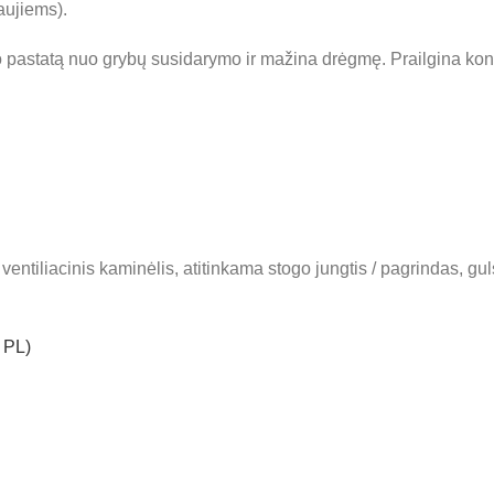
aujiems).
o pastatą nuo grybų susidarymo ir mažina drėgmę. Prailgina kons
ventiliacinis kaminėlis, atitinkama stogo jungtis / pagrindas, g
 PL)