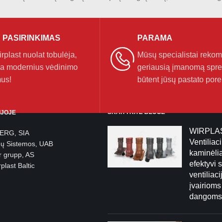
 PASIRINKIMAS
PARAMA
plast nuolat tobulėja,
Mūsų specialistai reko
a modernius vėdinimo
geriausią įmanomą spr
us!
būtent jūsų pastato pore
SKAITYKITE BLOGE
IJOJE
WIRPLA
BERG, SIA
Ventiliaci
gų Sistemos, UAB
kaminėlia
r grupp, AS
efektyvi 
plast Baltic
ventiliaci
įvairioms
dangoms