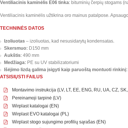
Ventiliacinis kaminėlis E06 tinka
: bituminių čerpių stogams (n
Ventiliacinis kaminėlis užtikrina oro mainus patalpose. Apsaug
TECHNINĖS DATOS
Izoliuotas
– izoliuotas, kad nesusidarytų kondensatas.
Skersmuo:
D150 mm
Aukštis
: 490 mm
Medžiaga:
PE su UV stabilizatoriumi
Išėjimo lizdą galima įsigyti kaip paruoštą montuoti rinkinį:
ATSISIŲSTI FAILUS
Montavimo instrukcija (LV, LT, EE, ENG, RU, UA, CZ, SK,
Pereinamoji tarpinė (LV)
Wirplast katalogai (EN)
Wirplast EVO katalogai (PL)
Wirplast stogo sujungimo profilių sąrašas (EN)