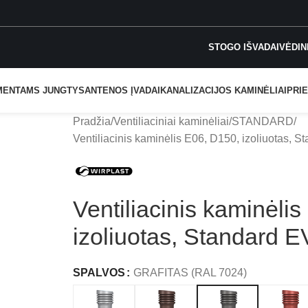
STOGO IŠVADAI
VĖDIN
MENTAMS JUNGTYS
ANTENOS ĮVADAI
KANALIZACIJOS KAMINĖLIAI
PRIE
Pradžia
Ventiliaciniai kaminėliai
STANDARD
Ventiliacinis kaminėlis E06, D150, izoliuotas, 
Ventiliacinis kaminėli
izoliuotas, Standard 
SPALVOS
GRAFITAS (RAL 7024)