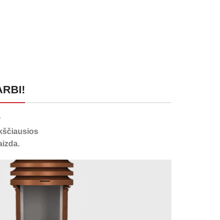
ARBI!
r
kščiausios
aizda.