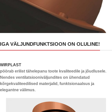
24 kanalit kondensaadi
IGA VÄLJUNDFUNKTSIOON ON OLULINE!
ärajuhtimiseks
WIRPLAST
pöörab erilist tähelepanu toote kvaliteedile ja jõudlusele.
Nendes ventilatsiooniväljundites on ühendatud
kõrgekvaliteedilised materjalid, funktsionaalsus ja
elegantne välimus.