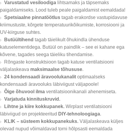
Varustatud vesiloodiga
lihtsamaks ja täpsemaks
paigaldamiseks. Lood tuleb peale paigaldamist eemaldada!
Spetsiaalne pinnatöötlus
tagab erakordse vastupidavuse
kriimustuste, kõrgete temperatuurikõikumiste, korrosiooni ja
UV-kiirguse suhtes.
Butüültihend
tagab täielikult õhukindla ühenduse
katuselementidega. Butüül on paindlik – see ei kahane ega
kõvene, tagades seega täieliku tihendamise.
Rõngaste konstruktsioon tagab katuse ventilatsiooni
väljalaskeava
maksimaalse tõhususe
.
24 kondensaadi äravoolukanalit
optimaalseks
kondensaadi äravooluks läbiviigust väljapoole!
Õige õhuvool ilma
ventilatsioonikanali ahenemiseta.
Varjatuda kinnituskruvid.
Lihtne ja kiire kokkupanek.
Wirplast ventilatsiooni
läbiviigud on projekteeritud
DIY-tehnoloogiaga
.
KLIK – süsteem kokkupanekuks.
Väljalaskeava küljes
olevad nupud võimaldavad torni hõlpsasti eemaldada