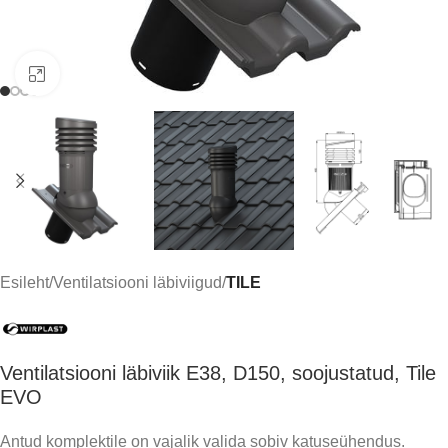
Click to enlarge
Esileht
Ventilatsiooni läbiviigud
TILE
Ventilatsiooni läbiviik E38, D150, soojustatud, Tile
EVO
Antud komplektile on vajalik valida sobiv katuseühendus.