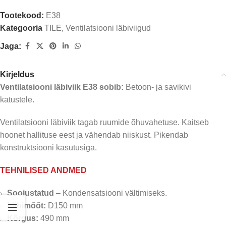
Tootekood:
E38
Kategooria
TILE
,
Ventilatsiooni läbiviigud
Jaga:
Kirjeldus
Ventilatsiooni läbiviik E38 sobib:
Betoon- ja savikivi
katustele.
Ventilatsiooni läbiviik tagab ruumide õhuvahetuse. Kaitseb
hoonet hallituse eest ja vähendab niiskust. Pikendab
konstruktsiooni kasutusiga.
TEHNILISED ANDMED
Soojustatud
– Kondensatsiooni vältimiseks.
Läbimõõt:
D150 mm
Kõrgus:
490 mm