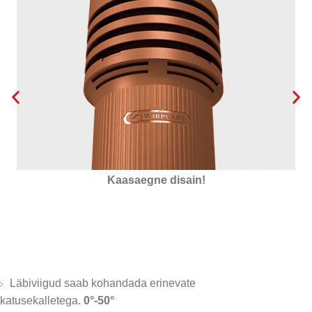
Isoleeritud vahtpolüstürooliga
Läbiviigud saab kohandada erinevate
katusekalletega.
0°-50°