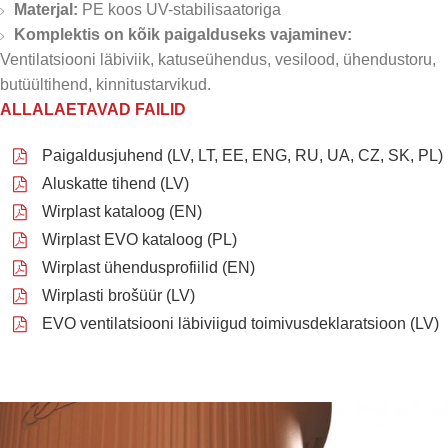
Materjal:
PE koos UV-stabilisaatoriga
Komplektis on kõik paigalduseks vajaminev:
Ventilatsiooni läbiviik, katuseühendus, vesilood, ühendustoru,
butüültihend, kinnitustarvikud.
ALLALAETAVAD FAILID
Paigaldusjuhend (LV, LT, EE, ENG, RU, UA, CZ, SK, PL)
Aluskatte tihend (LV)
Wirplast kataloog (EN)
Wirplast EVO kataloog (PL)
Wirplast ühendusprofiilid (EN)
Wirplasti brošüür (LV)
EVO ventilatsiooni läbiviigud toimivusdeklaratsioon (LV)