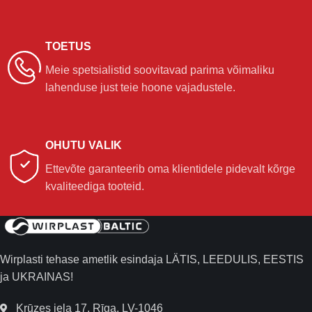
TOETUS
Meie spetsialistid soovitavad parima võimaliku
lahenduse just teie hoone vajadustele.
OHUTU VALIK
Ettevõte garanteerib oma klientidele pidevalt kõrge
kvaliteediga tooteid.
Wirplasti tehase ametlik esindaja LÄTIS, LEEDULIS, EESTIS
ja UKRAINAS!
Krūzes iela 17, Rīga, LV-1046