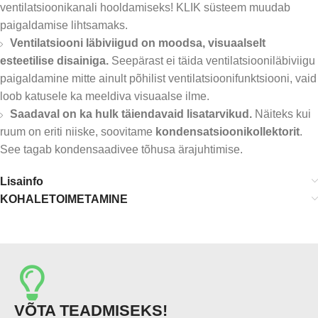
ventilatsioonikanali hooldamiseks! KLIK süsteem muudab
paigaldamise lihtsamaks.
Ventilatsiooni läbiviigud on moodsa, visuaalselt
esteetilise disainiga.
Seepärast ei täida ventilatsiooniläbiviigu
paigaldamine mitte ainult põhilist ventilatsioonifunktsiooni, vaid
loob katusele ka meeldiva visuaalse ilme.
Saadaval on ka hulk täiendavaid lisatarvikud.
Näiteks kui
ruum on eriti niiske, soovitame
kondensatsioonikollektorit
.
See tagab kondensaadivee tõhusa ärajuhtimise.
Lisainfo
KOHALETOIMETAMINE
VÕTA TEADMISEKS!