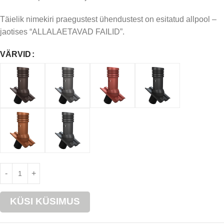
Täielik nimekiri praegustest ühendustest on esitatud allpool –
jaotises “ALLALAETAVAD FAILID”.
VÄRVID
KÜSI KÜSIMUS