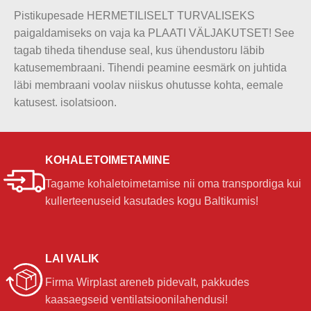
Pistikupesade HERMETILISELT TURVALISEKS
paigaldamiseks on vaja ka PLAATI VÄLJAKUTSET! See
tagab tiheda tihenduse seal, kus ühendustoru läbib
katusemembraani. Tihendi peamine eesmärk on juhtida
läbi membraani voolav niiskus ohutusse kohta, eemale
katusest. isolatsioon.
KOHALETOIMETAMINE
Tagame kohaletoimetamise nii oma transpordiga kui
kullerteenuseid kasutades kogu Baltikumis!
LAI VALIK
Firma Wirplast areneb pidevalt, pakkudes
kaasaegseid ventilatsioonilahendusi!