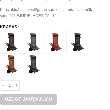
Pilns aktuālais pieslēgumu saraksts atrodams zemāk –
sadaļā””LEJUPIELĀDES FAILI.”
KRĀSAS
UZDOT JAUTĀJUMU