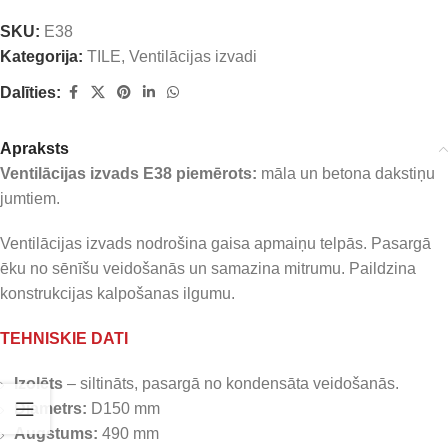
SKU:
E38
Kategorija:
TILE
,
Ventilācijas izvadi
Dalīties:
Apraksts
Ventilācijas izvads E38 piemērots:
māla un betona dakstiņu
jumtiem.
Ventilācijas izvads nodrošina gaisa apmaiņu telpās. Pasargā
ēku no sēnīšu veidošanās un samazina mitrumu. Paildzina
konstrukcijas kalpošanas ilgumu.
TEHNISKIE DATI
Izolēts
– siltināts, pasargā no kondensāta veidošanās.
Diametrs:
D150 mm
Augstums:
490 mm