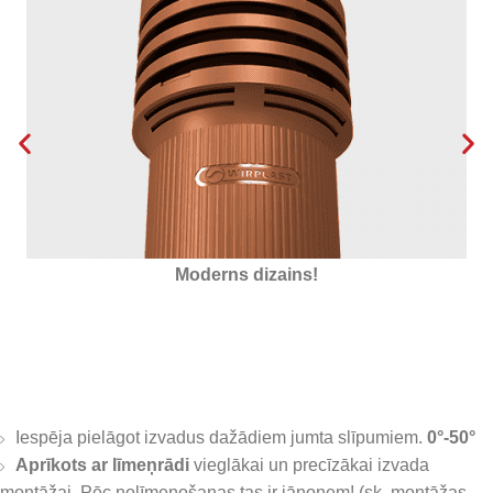
Izolēts ar putupolistorolu
Iespēja pielāgot izvadus dažādiem jumta slīpumiem.
0°-50°
Aprīkots ar līmeņrādi
vieglākai un precīzākai izvada
montāžai. Pēc nolīmeņošanas tas ir jānoņem! (sk. montāžas