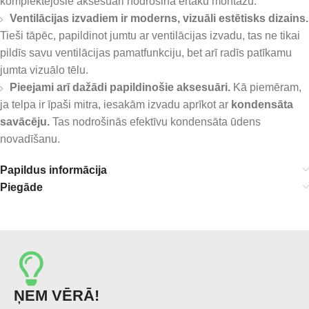
komplektējošie aksesuāri nodrošina ērtāku montāžu.
Ventilācijas izvadiem ir moderns, vizuāli estētisks dizains.
Tieši tāpēc, papildinot jumtu ar ventilācijas izvadu, tas ne tikai
pildīs savu ventilācijas pamatfunkciju, bet arī radīs patīkamu
jumta vizuālo tēlu.
Pieejami arī dažādi papildinošie aksesuāri.
Kā piemēram,
ja telpa ir īpaši mitra, iesakām izvadu aprīkot ar
kondensāta
savācēju.
Tas nodrošinās efektīvu kondensāta ūdens
novadīšanu.
Papildus informācija
Piegāde
ŅEM VĒRĀ!