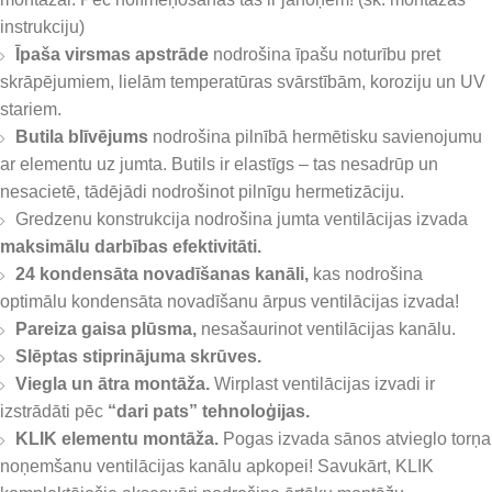
instrukciju)
Īpaša virsmas apstrāde
nodrošina īpašu noturību pret
skrāpējumiem, lielām temperatūras svārstībām, koroziju un UV
stariem.
Butila blīvējums
nodrošina pilnībā hermētisku savienojumu
ar elementu uz jumta. Butils ir elastīgs – tas nesadrūp un
nesacietē, tādējādi nodrošinot pilnīgu hermetizāciju.
Gredzenu konstrukcija nodrošina jumta ventilācijas izvada
maksimālu darbības efektivitāti.
24 kondensāta novadīšanas kanāli,
kas nodrošina
optimālu kondensāta novadīšanu ārpus ventilācijas izvada!
Pareiza gaisa plūsma,
nesašaurinot ventilācijas kanālu.
Slēptas stiprinājuma skrūves.
Viegla un ātra montāža.
Wirplast ventilācijas izvadi ir
izstrādāti pēc
“dari pats” tehnoloģijas.
KLIK elementu montāža.
Pogas izvada sānos atvieglo torņa
noņemšanu ventilācijas kanālu apkopei! Savukārt, KLIK