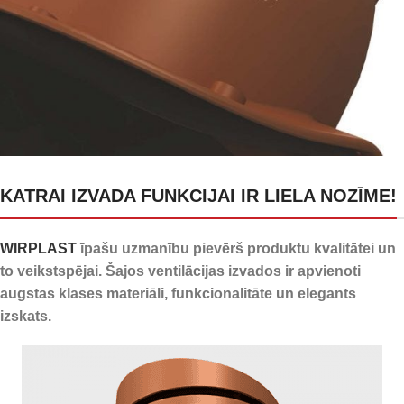
24 kanāli kondensāta
KATRAI IZVADA FUNKCIJAI IR LIELA NOZĪME!
novadīšanai
WIRPLAST
īpašu uzmanību pievērš produktu kvalitātei un
to veikstspējai. Šajos ventilācijas izvados ir apvienoti
augstas klases materiāli, funkcionalitāte un elegants
izskats.