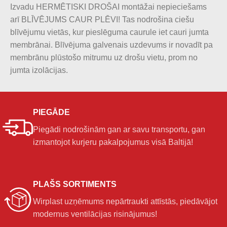
Izvadu HERMĒTISKI DROŠAI montāžai nepieciešams
arī BLĪVĒJUMS CAUR PLĒVI! Tas nodrošina ciešu
blīvējumu vietās, kur pieslēguma caurule iet cauri jumta
membrānai. Blīvējuma galvenais uzdevums ir novadīt pa
membrānu plūstošo mitrumu uz drošu vietu, prom no
jumta izolācijas.
PIEGĀDE
Piegādi nodrošinām gan ar savu transportu, gan
izmantojot kurjeru pakalpojumus visā Baltijā!
PLAŠS SORTIMENTS
Wirplast uzņēmums nepārtraukti attīstās, piedāvājot
modernus ventilācijas risinājumus!