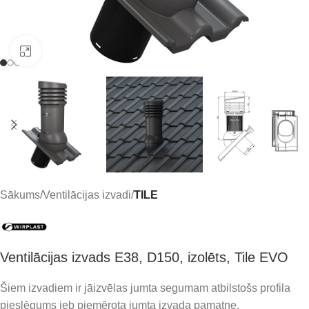
Click to enlarge
Sākums
Ventilācijas izvadi
TILE
Ventilācijas izvads E38, D150, izolēts, Tile EVO
Šiem izvadiem ir jāizvēlas jumta segumam atbilstošs profila
pieslēgums jeb piemērota jumta izvada pamatne.