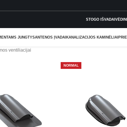
STOGO IŠVADAI
VĖDIN
MENTAMS JUNGTYS
ANTENOS ĮVADAI
KANALIZACIJOS KAMINĖLIAI
PRIE
os ventiliacijai
NORMAL