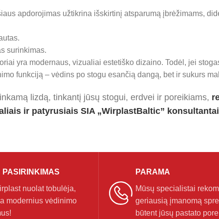
iaus apdorojimas užtikrina išskirtinį atsparumą įbrėžimams, di
autas.
as surinkimas.
oriai yra modernaus, vizualiai estetiško dizaino. Todėl, jei stogas
imo funkciją – vėdins po stogu esančią dangą, bet ir sukurs mal
tinkamą lizdą, tinkantį jūsų stogui, erdvei ir poreikiams,
r
liais ir patyrusiais SIA „WirplastBaltic” konsultantai
 PASIRINKIMAS
PARAMA
plast nuolat tobulėja,
Mūsų specialistai reko
a modernius vėdinimo
geriausią įmanomą spr
us!
būtent jūsų pastato pore