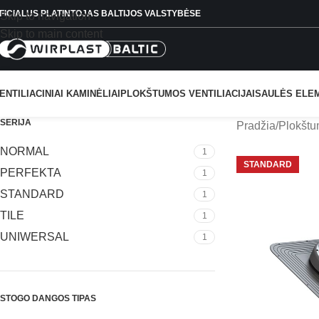
FICIALUS PLATINTOJAS BALTIJOS VALSTYBĖSE
Skip to navigation
Skip to main content
ENTILIACINIAI KAMINĖLIAI
PLOKŠTUMOS VENTILIACIJAI
SAULĖS ELE
SERIJA
Pradžia
Plokštum
NORMAL
1
STANDARD
PERFEKTA
1
STANDARD
1
TILE
1
UNIWERSAL
1
STOGO DANGOS TIPAS