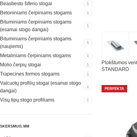
Beasbesto šiferio stogai
1
Betoniniams čerpiniams stogams
1
Bituminiams čerpiniams stogams
1
(esamai stogo dangai)
Bituminiams čerpiniams stogams
1
(naujiems)
Metaliniams čerpiniams stogams
1
Plokštumos vent
Molio čerpių stogai
1
STANDARD
Trapecines formos stogams
1
Valcuotų profilių stogai (esamai stogo
1
PERFEKTA
dangai)
Visų tipų stogo profiliams
1
SKERSMUO, MM