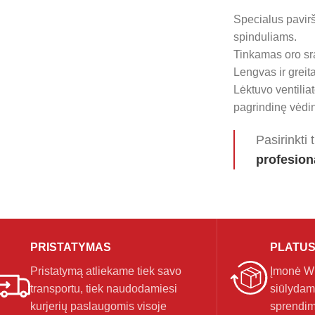
Specialus pavirš
spinduliams.
Tinkamas oro sr
Lengvas ir greit
Lėktuvo ventiliat
pagrindinę vėdin
Pasirinkti 
profesiona
PRISTATYMAS
PLATUS
Pristatymą atliekame tiek savo
Įmonė Wir
transportu, tiek naudodamiesi
siūlydam
kurjerių paslaugomis visoje
sprendim