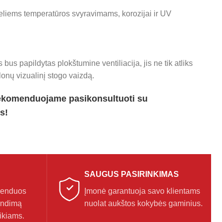
deliems temperatūros svyravimams, korozijai ir UV
 bus papildytas plokštumine ventiliacija, jis ne tik atliks
onų vizualinį stogo vaizdą.
ekomenduojame pasikonsultuoti su
s!
SAUGUS PASIRINKIMAS
menduos
Įmonė garantuoja savo klientams
endimą
nuolat aukštos kokybės gaminius.
ikiams.