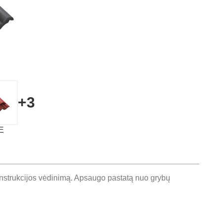
+3
LE
konstrukcijos vėdinimą. Apsaugo pastatą nuo grybų