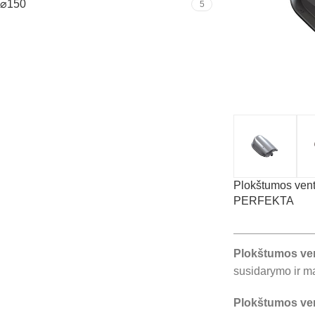
⌀150
5
Plokštumos vent
PERFEKTA
Plokštumos vent
susidarymo ir ma
Plokštumos vent