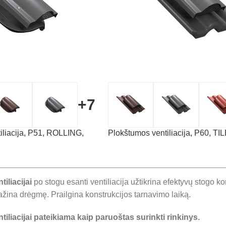
+7
iliacija, P51, ROLLING,
Plokštumos ventiliacija, P60, TI
iliacijai
po stogu esanti ventiliacija užtikrina efektyvų stogo 
žina drėgmę. Prailgina konstrukcijos tarnavimo laiką.
iliacijai pateikiama kaip paruoštas surinkti rinkinys.