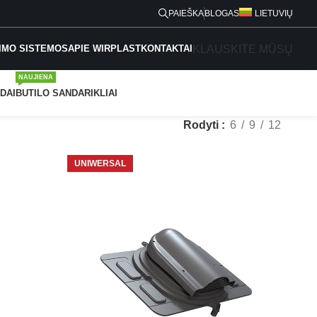
PAIEŠKA
BLOGAS
LIETUVIŲ
KLAUSKITE MŪSŲ
IMO SISTEMOS
APIE WIRPLAST
KONTAKTAI
NAUJIENA
DAI
BUTILO SANDARIKLIAI
Rodyti
6
9
12
UNIWERSAL