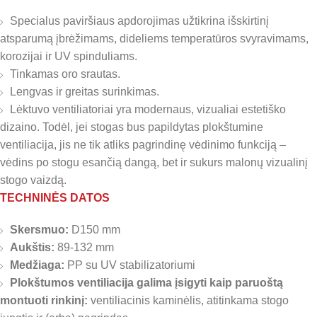
Specialus paviršiaus apdorojimas užtikrina išskirtinį
atsparumą įbrėžimams, dideliems temperatūros svyravimams,
korozijai ir UV spinduliams.
Tinkamas oro srautas.
Lengvas ir greitas surinkimas.
Lėktuvo ventiliatoriai yra modernaus, vizualiai estetiško
dizaino. Todėl, jei stogas bus papildytas plokštumine
ventiliacija, jis ne tik atliks pagrindinę vėdinimo funkciją –
vėdins po stogu esančią dangą, bet ir sukurs malonų vizualinį
stogo vaizdą.
TECHNINĖS DATOS
Skersmuo:
D150 mm
Aukštis:
89-132 mm
Medžiaga:
PP su UV stabilizatoriumi
Plokštumos ventiliacija galima įsigyti kaip paruoštą
montuoti rinkinį:
ventiliacinis kaminėlis, atitinkama stogo