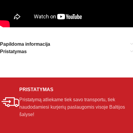
Papildoma informacija
Pristatymas
PRISTATYMAS
Pristatymą atliekame tiek savo transportu, tiek
naudodamiesi kurjerių paslaugomis visoje Baltijos
šalyse!