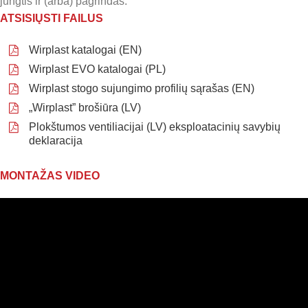
jungtis ir (arba) pagrindas.
ATSISIŲSTI FAILUS
Wirplast katalogai (EN)
Wirplast EVO katalogai (PL)
Wirplast stogo sujungimo profilių sąrašas (EN)
„Wirplast” brošiūra (LV)
Plokštumos ventiliacijai (LV) eksploatacinių savybių
deklaracija
MONTAŽAS VIDEO