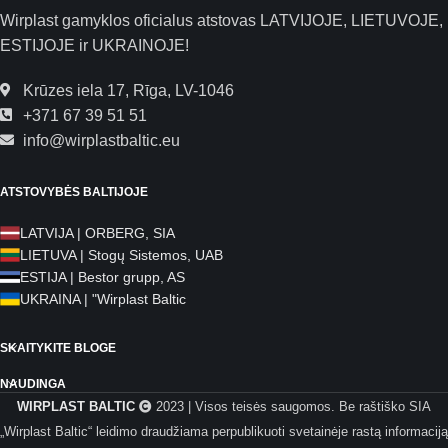
Wirplast gamyklos oficialus atstovas LATVIJOJE, LIETUVOJE,
ESTIJOJE ir UKRAINOJE!
Krūzes iela 17, Rīga, LV-1046
+371 67 39 51 51
info@wirplastbaltic.eu
ATSTOVYBĖS BALTIJOJE
LATVIJA | ORBERG, SIA
LIETUVA | Stogų Sistemos, UAB
ESTIJA | Bestor grupp, AS
UKRAINA | "Wirplast Baltic
SKAITYKITE BLOGE
NAUDINGA
WIRPLAST BALTIC
2023 | Visos teisės saugomos. Be raštiško SIA
„Wirplast Baltic“ leidimo draudžiama perpublikuoti svetainėje rastą informaciją