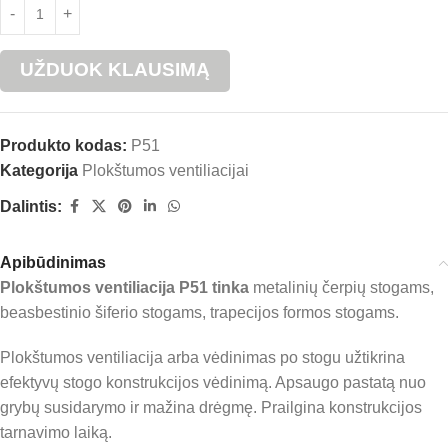
UŽDUOK KLAUSIMĄ
Produkto kodas:
P51
Kategorija
Plokštumos ventiliacijai
Dalintis:
Apibūdinimas
Plokštumos ventiliacija P51 tinka
metalinių čerpių stogams,
beasbestinio šiferio stogams, trapecijos formos stogams.
Plokštumos ventiliacija arba vėdinimas po stogu užtikrina
efektyvų stogo konstrukcijos vėdinimą. Apsaugo pastatą nuo
grybų susidarymo ir mažina drėgmę. Prailgina konstrukcijos
tarnavimo laiką.