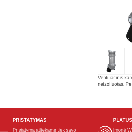
Ventiliacinis ka
neizoliuotas, P
PRISTATYMAS
PLATUS
Pristatymą atliekame tiek savo
Įmonė Wir