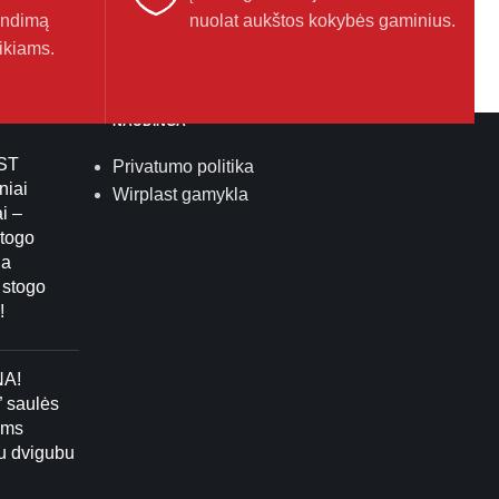
endimą
nuolat aukštos kokybės gaminius.
ikiams.
NAUDINGA
ST
Privatumo politika
niai
Wirplast gamykla
i –
stogo
ja
 stogo
!
NA!
” saulės
ams
su dvigubu