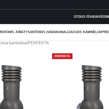
STOGO IŠVADAI
VĖDIN
MENTAMS JUNGTYS
ANTENOS ĮVADAI
KANALIZACIJOS KAMINĖLIAI
PRIE
ciniai kaminėliai
PERFEKTA
PERFEKTA