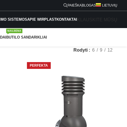
PAIEŠKA
BLOGAS
LIETUVIŲ
KLAUSKITE MŪSŲ
IMO SISTEMOS
APIE WIRPLAST
KONTAKTAI
NAUJIENA
DAI
BUTILO SANDARIKLIAI
Rodyti
6
9
12
PERFEKTA