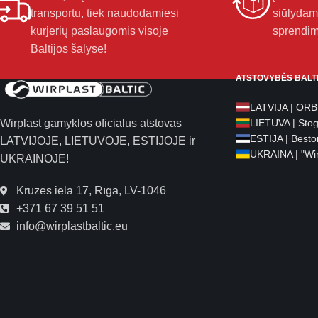
transportu, tiek naudodamiesi
siūlydam
kurjerių paslaugomis visoje
sprendim
Baltijos šalyse!
ATSTOVYBĖS BALT
LATVIJA | OR
Wirplast gamyklos oficialus atstovas
LIETUVA | Sto
ESTIJA | Besto
LATVIJOJE, LIETUVOJE, ESTIJOJE ir
UKRAINA | "Wir
UKRAINOJE!
Krūzes iela 17, Rīga, LV-1046
+371 67 39 51 51
info@wirplastbaltic.eu