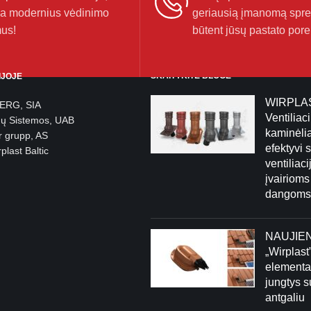
a modernius vėdinimo
geriausią įmanomą spr
us!
būtent jūsų pastato pore
SKAITYKITE BLOGE
IJOJE
WIRPLA
BERG, SIA
Ventiliaci
gų Sistemos, UAB
kaminėlia
r grupp, AS
efektyvi 
plast Baltic
ventiliaci
įvairioms
dangoms
NAUJIE
„Wirplast
element
jungtys 
antgaliu