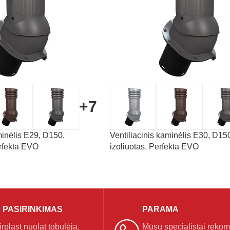
+7
minėlis E29, D150,
Ventiliacinis kaminėlis E30, D15
erfekta EVO
izoliuotas, Perfekta EVO
 PASIRINKIMAS
PARAMA
plast nuolat tobulėja,
Mūsų specialistai reko