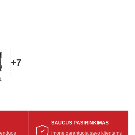
+7
0,
SAUGUS PASIRINKIMAS
menduos
Įmonė garantuoja savo klientams