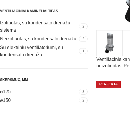
VENTILIACINIAI KAMINĖLIAI TIPAS
Izoliuotas, su kondensato drenažu
2
sistema
Neizoliuotas, su kondensato drenažu
2
Su elektriniu ventiliatoriumi, su
1
kondensato drenažu
Ventiliacinis ka
neizoliuotas, P
SKERSMUO, MM
PERFEKTA
⌀125
3
⌀150
2