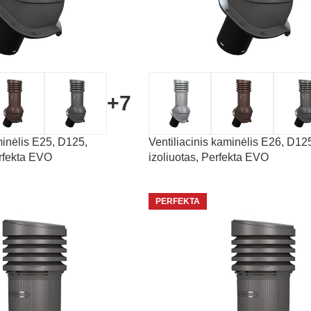
+7
minėlis E25, D125,
Ventiliacinis kaminėlis E26, D12
erfekta EVO
izoliuotas, Perfekta EVO
PERFEKTA