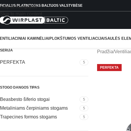
FICIALUS PLATINTOJAS BALTIJOS VALSTYBĖSE
Skip to navigation
Skip to main content
ENTILIACINIAI KAMINĖLIAI
PLOKŠTUMOS VENTILIACIJAI
SAULĖS ELE
SERIJA
Pradžia
Ventilia
PERFEKTA
5
PERFEKTA
STOGO DANGOS TIPAS
Beasbesto šiferio stogai
5
Metaliniams čerpiniams stogams
5
Trapecines formos stogams
5