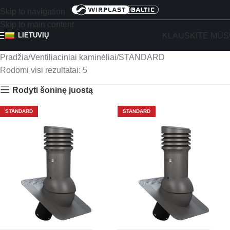
Skip to navigation
Skip to main content
KLAUSKITE MŪS
LIETUVIŲ
Pradžia
Ventiliaciniai kaminėliai
STANDARD
Rodomi visi rezultatai: 5
Rodyti šoninę juostą
STANDARD
STANDARD