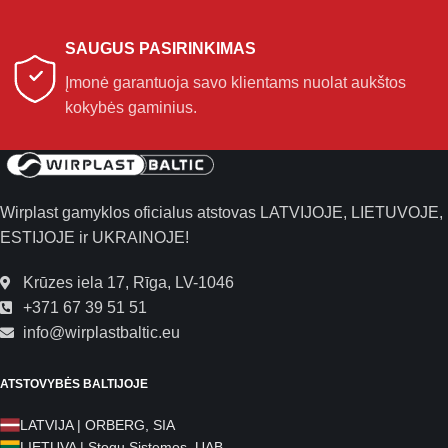
SAUGUS PASIRINKIMAS
Įmonė garantuoja savo klientams nuolat aukštos
kokybės gaminius.
Wirplast gamyklos oficialus atstovas LATVIJOJE, LIETUVOJE,
ESTIJOJE ir UKRAINOJE!
Krūzes iela 17, Rīga, LV-1046
+371 67 39 51 51
info@wirplastbaltic.eu
ATSTOVYBĖS BALTIJOJE
LATVIJA | ORBERG, SIA
LIETUVA | Stogų Sistemos, UAB