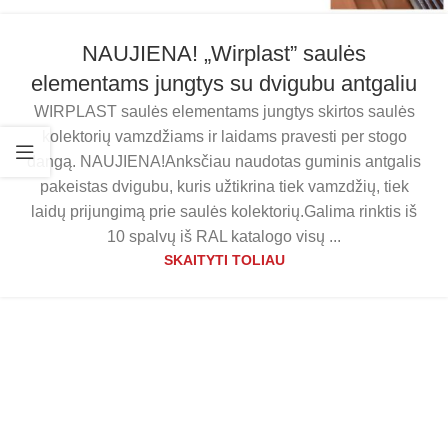
NAUJIENA! „Wirplast” saulės
elementams jungtys su dvigubu antgaliu
WIRPLAST saulės elementams jungtys skirtos saulės
kolektorių vamzdžiams ir laidams pravesti per stogo
dangą. NAUJIENA!Anksčiau naudotas guminis antgalis
pakeistas dvigubu, kuris užtikrina tiek vamzdžių, tiek
laidų prijungimą prie saulės kolektorių.Galima rinktis iš
10 spalvų iš RAL katalogo visų ...
SKAITYTI TOLIAU