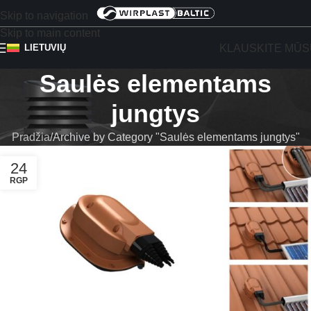
Skip to navigation
Skip to main content
KLAUSKITE MŪS
LIETUVIŲ
Saulės elementams
jungtys
Pradžia
Archive by Category "Saulės elementams jungtys"
24
RGP