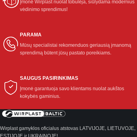
Įmonė Wirplast nuolat tobulėja, siūlydama modernius
vėdinimo sprendimus!
PARAMA
Mūsų specialistai rekomenduos geriausią įmanomą
sprendimą būtent jūsų pastato poreikiams.
SAUGUS PASIRINKIMAS
Įmonė garantuoja savo klientams nuolat aukštos
kokybės gaminius.
Wirplast gamyklos oficialus atstovas LATVIJOJE, LIETUVOJE,
ESTIJOJE ir UKRAINOJE!