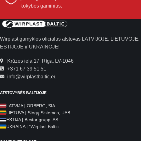
kokybės gaminius.
Wirplast gamyklos oficialus atstovas LATVIJOJE, LIETUVOJE,
ESTIJOJE ir UKRAINOJE!
Krūzes iela 17, Rīga, LV-1046
+371 67 39 51 51
info@wirplastbaltic.eu
ATSTOVYBĖS BALTIJOJE
LATVIJA | ORBERG, SIA
LIETUVA | Stogų Sistemos, UAB
ESTIJA | Bestor grupp, AS
UKRAINA | "Wirplast Baltic