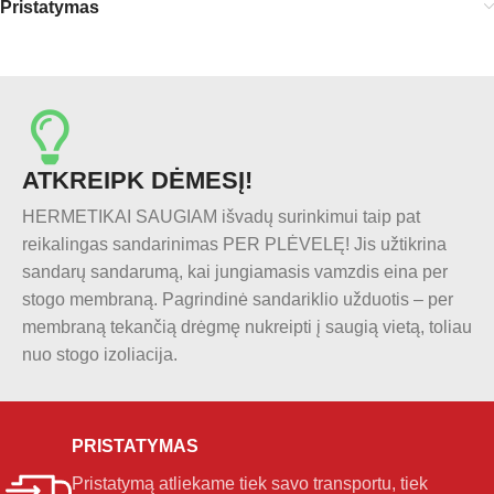
Pristatymas
ATKREIPK DĖMESĮ!
HERMETIKAI SAUGIAM išvadų surinkimui taip pat
reikalingas sandarinimas PER PLĖVELĘ! Jis užtikrina
sandarų sandarumą, kai jungiamasis vamzdis eina per
stogo membraną. Pagrindinė sandariklio užduotis – per
membraną tekančią drėgmę nukreipti į saugią vietą, toliau
nuo stogo izoliacija.
PRISTATYMAS
Pristatymą atliekame tiek savo transportu, tiek