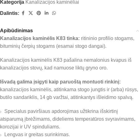
Kategorija
Kanalizacijos kaminėliai
Dalintis:
Apibūdinimas
Kanalizacijos kaminėlis K83 tinka:
ritininio profilio stogams,
bituminių čerpių stogams (esamai stogo dangai).
Kanalizacijos kaminėlis K83 pašalina nemalonius kvapus iš
kanalizacijos stovų, kad namuose liktų gryno oro.
Išvadą galima įsigyti kaip paruoštą montuoti rinkinį:
kanalizacijos kaminėlis, atitinkama stogo jungtis ir (arba) rūsys,
butilo sandariklis, 14 gb varžtai, atitinkantys išleidimo spalvą.
Specialus paviršiaus apdorojimas užtikrina išskirtinį
atsparumą įbrėžimams, dideliems temperatūros svyravimams,
korozijai ir UV spinduliams.
Lengvas ir greitas surinkimas.