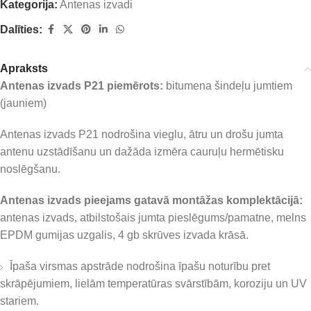
Kategorija:
Antenas izvadi
Dalīties:
Apraksts
Antenas izvads P21 piemērots:
bitumena šindeļu jumtiem
(jauniem)
Antenas izvads P21 nodrošina vieglu, ātru un drošu jumta
antenu uzstādīšanu un dažāda izmēra cauruļu hermētisku
noslēgšanu.
Antenas izvads pieejams gatavā montāžas komplektācijā:
antenas izvads, atbilstošais jumta pieslēgums/pamatne, melns
EPDM gumijas uzgalis, 4 gb skrūves izvada krāsā.
Īpaša virsmas apstrāde nodrošina īpašu noturību pret
skrāpējumiem, lielām temperatūras svārstībām, koroziju un UV
stariem.