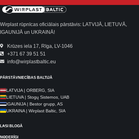
Wirplast rūpnīcas oficiālais pārstāvis: LATVIJĀ, LIETUVĀ,
IGAUNIJĀ un UKRAINĀ!
Krūzes iela 17, Rīga, LV-1046
+371 67 39 51 51
info@wirplastbaltic.eu
PĀRSTĀVNIECĪBAS BALTIJĀ
LATVIJA | ORBERG, SIA
LIETUVA | Stogų Sistemos, UAB
IGAUNIJA | Bestor grupp, AS
UKRAINA | Wirplast Baltic, SIA
LASI BLOGĀ
NODERĪGI