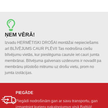
ŅEM VĒRĀ!
Izvadu HERMĒTISKI DROŠAI montāžai nepieciešams
arī BLĪVĒJUMS CAUR PLĒVI! Tas nodrošina ciešu
blīvējumu vietās, kur pieslēguma caurule iet cauri jumta
membrānai. Blīvējuma galvenais uzdevums ir novadīt pa
membrānu plūstošo mitrumu uz drošu vietu, prom no
jumta izolācijas.
PIEGĀDE
Piegādi nodrošinām gan ar savu transportu, gan
izmantojot kurjeru pakalpojumus visā Baltijā!