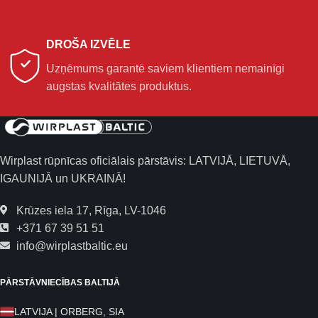
DROŠA IZVĒLE
Uzņēmums garantē saviem klientiem nemainīgi
augstas kvalitātes produktus.
Wirplast rūpnīcas oficiālais pārstāvis: LATVIJĀ, LIETUVĀ,
IGAUNIJĀ un UKRAINĀ!
Krūzes iela 17, Rīga, LV-1046
+371 67 39 51 51
info@wirplastbaltic.eu
PĀRSTĀVNIECĪBAS BALTIJĀ
LATVIJA | ORBERG, SIA