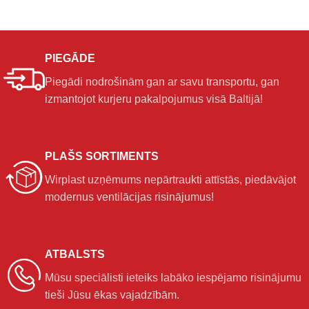
PIEGĀDE
Piegādi nodrošinām gan ar savu transportu, gan
izmantojot kurjeru pakalpojumus visā Baltijā!
PLAŠS SORTIMENTS
Wirplast uzņēmums nepārtraukti attīstās, piedāvājot
modernus ventilācijas risinājumus!
ATBALSTS
Mūsu speciālisti ieteiks labāko iespējamo risinājumu
tieši Jūsu ēkas vajadzībām.