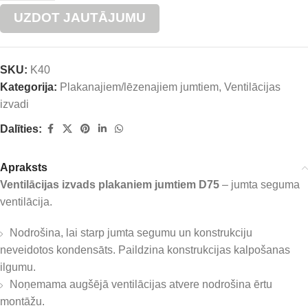
UZDOT JAUTĀJUMU
SKU:
K40
Kategorija:
Plakanajiem/lēzenajiem jumtiem
,
Ventilācijas
izvadi
Dalīties:
Apraksts
Ventilācijas izvads plakaniem jumtiem
D75
– jumta seguma
ventilācija.
Nodrošina, lai starp jumta segumu un konstrukciju
neveidotos kondensāts. Paildzina konstrukcijas kalpošanas
ilgumu.
Noņemama augšējā ventilācijas atvere nodrošina ērtu
montāžu.