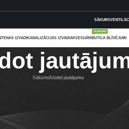
SĀKUMS
VENTILĀC
JAUNUMS
NTENAS IZVADI
KANALIZĀCIJAS IZVADI
AKSESUĀRI
BUTILA BLĪVĒJUMI
dot jautāju
Sākums
Uzdot jautājumu