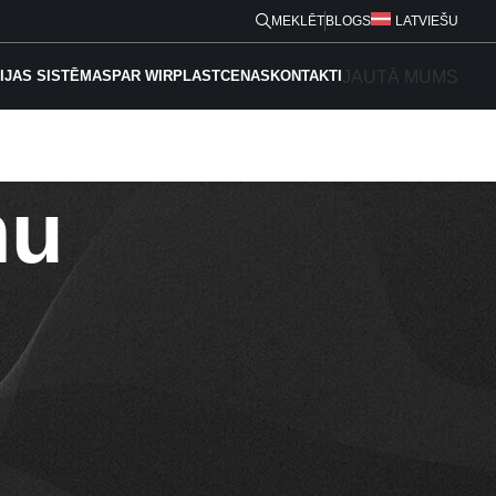
MEKLĒT
BLOGS
LATVIEŠU
JAUTĀ MUMS
IJAS SISTĒMAS
PAR WIRPLAST
CENAS
KONTAKTI
mu