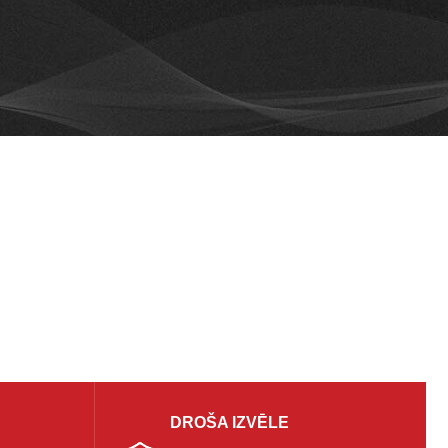
DROŠA IZVĒLE