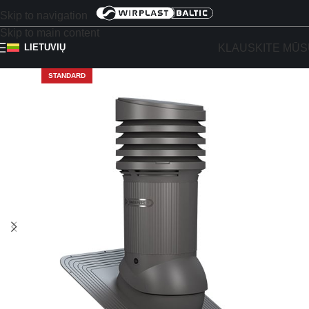
Skip to navigation
Skip to main content
KLAUSKITE MŪS
LIETUVIŲ
STANDARD