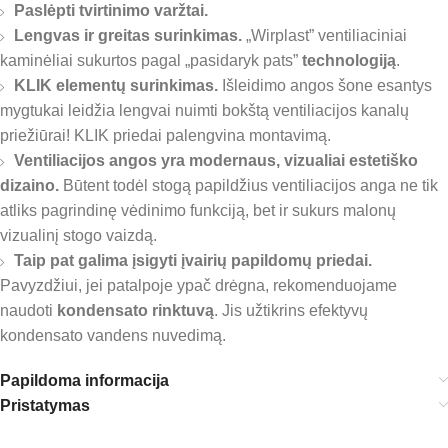
Paslėpti tvirtinimo varžtai.
Lengvas ir greitas surinkimas.
„Wirplast” ventiliaciniai
kaminėliai sukurtos pagal „pasidaryk pats”
technologiją
.
KLIK elementų surinkimas.
Išleidimo angos šone esantys
mygtukai leidžia lengvai nuimti bokštą ventiliacijos kanalų
priežiūrai! KLIK priedai palengvina montavimą.
Ventiliacijos angos yra modernaus, vizualiai estetiško
dizaino.
Būtent todėl stogą papildžius ventiliacijos anga ne tik
atliks pagrindinę vėdinimo funkciją, bet ir sukurs malonų
vizualinį stogo vaizdą.
Taip pat galima įsigyti įvairių papildomų priedai.
Pavyzdžiui, jei patalpoje ypač drėgna, rekomenduojame
naudoti
kondensato rinktuvą
. Jis užtikrins efektyvų
kondensato vandens nuvedimą.
Papildoma informacija
Pristatymas