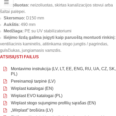
Neizoliuotas:
neizoliuotas, skirtas kanalizacijos stovui arba
šaltai palėpei.
Skersmuo:
D150 mm
Aukštis
: 490 mm
Medžiaga:
PE su UV stabilizatoriumi
Išėjimo lizdą galima įsigyti kaip paruoštą montuoti rinkinį:
ventiliacinis kaminėlis, atitinkama stogo jungtis / pagrindas,
gulsčiukas, jungiamasis vamzdis.
ATSISIŲSTI FAILUS
Montavimo instrukcija (LV, LT, EE, ENG, RU, UA, CZ, SK,
PL)
Pereinamoji tarpinė (LV)
Wirplast katalogai (EN)
Wirplast EVO katalogai (PL)
Wirplast stogo sujungimo profilių sąrašas (EN)
„Wirplast” brošiūra (LV)