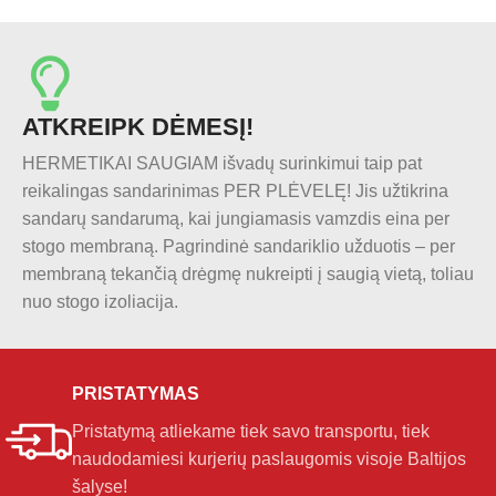
ATKREIPK DĖMESĮ!
HERMETIKAI SAUGIAM išvadų surinkimui taip pat
reikalingas sandarinimas PER PLĖVELĘ! Jis užtikrina
sandarų sandarumą, kai jungiamasis vamzdis eina per
stogo membraną. Pagrindinė sandariklio užduotis – per
membraną tekančią drėgmę nukreipti į saugią vietą, toliau
nuo stogo izoliacija.
PRISTATYMAS
Pristatymą atliekame tiek savo transportu, tiek
naudodamiesi kurjerių paslaugomis visoje Baltijos
šalyse!