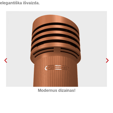
elegantiška išvaizda.
Izoliuotas putų polistirolu