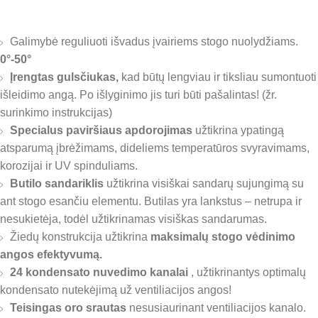
Galimybė reguliuoti išvadus įvairiems stogo nuolydžiams.
0°-50°
Įrengtas gulsčiukas,
kad būtų lengviau ir tiksliau sumontuoti
išleidimo angą. Po išlyginimo jis turi būti pašalintas! (žr.
surinkimo instrukcijas)
Specialus paviršiaus apdorojimas
užtikrina ypatingą
atsparumą įbrėžimams, dideliems temperatūros svyravimams,
korozijai ir UV spinduliams.
Butilo sandariklis
užtikrina visiškai sandarų sujungimą su
ant stogo esančiu elementu. Butilas yra lankstus – netrupa ir
nesukietėja, todėl užtikrinamas visiškas sandarumas.
Žiedų konstrukcija užtikrina
maksimalų stogo vėdinimo
angos efektyvumą.
24 kondensato nuvedimo kanalai
, užtikrinantys optimalų
kondensato nutekėjimą už ventiliacijos angos!
Teisingas oro srautas
nesusiaurinant ventiliacijos kanalo.