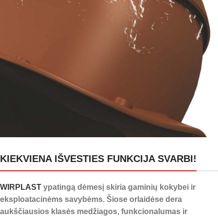
24 kanalai kondensatui
KIEKVIENA IŠVESTIES FUNKCIJA SVARBI!
nuleisti
WIRPLAST
ypatingą dėmesį skiria gaminių kokybei ir
eksploatacinėms savybėms. Šiose orlaidėse dera
aukščiausios klasės medžiagos, funkcionalumas ir