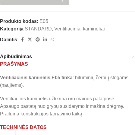
Produkto kodas:
E05
Kategorija
STANDARD
,
Ventiliaciniai kaminėliai
Dalintis:
Apibūdinimas
PRAŠYMAS
Ventiliacinis kaminėlis E05 tinka
: bituminių čerpių stogams
(naujiems).
Ventiliacinis kaminėlis užtikrina oro mainus patalpose.
Apsaugo pastatą nuo grybų susidarymo ir mažina drėgmę.
Prailgina konstrukcijos tarnavimo laiką.
TECHNINĖS DATOS