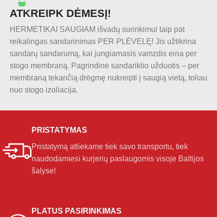
ATKREIPK DĖMESĮ!
HERMETIKAI SAUGIAM išvadų surinkimui taip pat
reikalingas sandarinimas PER PLĖVELĘ! Jis užtikrina
sandarų sandarumą, kai jungiamasis vamzdis eina per
stogo membraną. Pagrindinė sandariklio užduotis – per
membraną tekančią drėgmę nukreipti į saugią vietą, toliau
nuo stogo izoliacija.
PRISTATYMAS
Pristatymą atliekame tiek savo transportu, tiek
naudodamiesi kurjerių paslaugomis visoje Baltijos
šalyse!
PLATUS PASIRINKIMAS