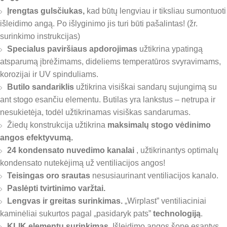
Įrengtas gulsčiukas,
kad būtų lengviau ir tiksliau sumontuoti
išleidimo angą. Po išlyginimo jis turi būti pašalintas! (žr.
surinkimo instrukcijas)
Specialus paviršiaus apdorojimas
užtikrina ypatingą
atsparumą įbrėžimams, dideliems temperatūros svyravimams,
korozijai ir UV spinduliams.
Butilo sandariklis
užtikrina visiškai sandarų sujungimą su
ant stogo esančiu elementu. Butilas yra lankstus – netrupa ir
nesukietėja, todėl užtikrinamas visiškas sandarumas.
Žiedų konstrukcija užtikrina
maksimalų stogo vėdinimo
angos efektyvumą.
24 kondensato nuvedimo kanalai
, užtikrinantys optimalų
kondensato nutekėjimą už ventiliacijos angos!
Teisingas oro srautas
nesusiaurinant ventiliacijos kanalo.
Paslėpti tvirtinimo varžtai.
Lengvas ir greitas surinkimas.
„Wirplast” ventiliaciniai
kaminėliai sukurtos pagal „pasidaryk pats”
technologiją
.
KLIK elementų surinkimas.
Išleidimo angos šone esantys