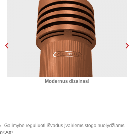
Izoliuotas putų polistirolu
Galimybė reguliuoti išvadus įvairiems stogo nuolydžiams.
0°-50°