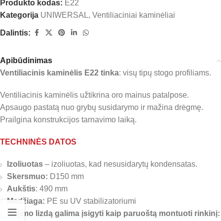
Produkto kodas:
E22
Kategorija
UNIWERSAL
,
Ventiliaciniai kaminėliai
Dalintis:
Apibūdinimas
Ventiliacinis kaminėlis E22 tinka
: visų tipų stogo profiliams.
Ventiliacinis kaminėlis užtikrina oro mainus patalpose.
Apsaugo pastatą nuo grybų susidarymo ir mažina drėgmę.
Prailgina konstrukcijos tarnavimo laiką.
TECHNINĖS DATOS
Izoliuotas
– izoliuotas, kad nesusidarytų kondensatas.
Skersmuo:
D150 mm
Aukštis
: 490 mm
Medžiaga:
PE su UV stabilizatoriumi
Išėjimo lizdą galima įsigyti kaip paruoštą montuoti rinkinį: