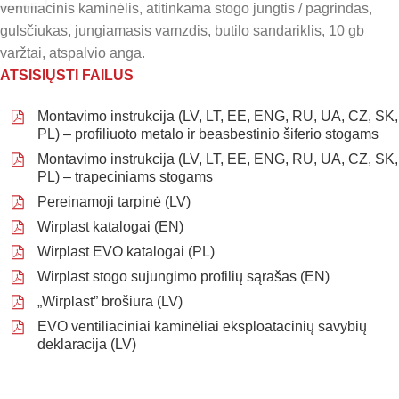
ventiliacinis kaminėlis, atitinkama stogo jungtis / pagrindas,
gulsčiukas, jungiamasis vamzdis, butilo sandariklis, 10 gb
varžtai, atspalvio anga.
ATSISIŲSTI FAILUS
Montavimo instrukcija (LV, LT, EE, ENG, RU, UA, CZ, SK,
PL) – profiliuoto metalo ir beasbestinio šiferio stogams
Montavimo instrukcija (LV, LT, EE, ENG, RU, UA, CZ, SK,
PL) – trapeciniams stogams
Pereinamoji tarpinė (LV)
Wirplast katalogai (EN)
Wirplast EVO katalogai (PL)
Wirplast stogo sujungimo profilių sąrašas (EN)
„Wirplast” brošiūra (LV)
EVO ventiliaciniai kaminėliai eksploatacinių savybių
deklaracija (LV)