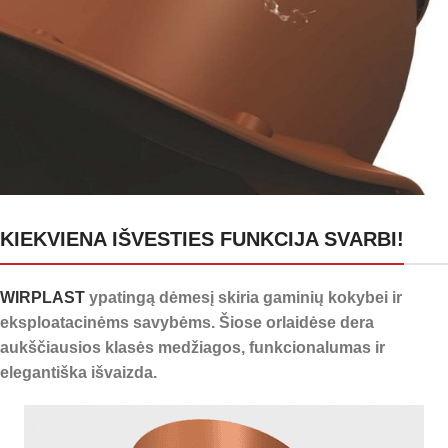
24 kanalai kondensatui
KIEKVIENA IŠVESTIES FUNKCIJA SVARBI!
nuleisti
WIRPLAST
ypatingą dėmesį skiria gaminių kokybei ir
eksploatacinėms savybėms. Šiose orlaidėse dera
aukščiausios klasės medžiagos, funkcionalumas ir
elegantiška išvaizda.