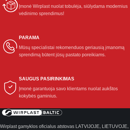
Įmonė Wirplast nuolat tobulėja, siūlydama modernius
vėdinimo sprendimus!
PARAMA
Mūsų specialistai rekomenduos geriausią įmanomą
sprendimą būtent jūsų pastato poreikiams.
SAUGUS PASIRINKIMAS
Įmonė garantuoja savo klientams nuolat aukštos
kokybės gaminius.
Wirplast gamyklos oficialus atstovas LATVIJOJE, LIETUVOJE,