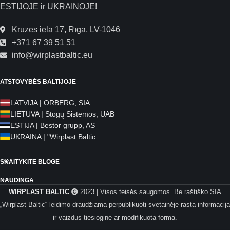
ESTIJOJE ir UKRAINOJE!
Krūzes iela 17, Rīga, LV-1046
+371 67 39 51 51
info@wirplastbaltic.eu
ATSTOVYBĖS BALTIJOJE
LATVIJA | ORBERG, SIA
LIETUVA | Stogų Sistemos, UAB
ESTIJA | Bestor grupp, AS
UKRAINA | "Wirplast Baltic
SKAITYKITE BLOGE
NAUDINGA
WIRPLAST BALTIC
2023 | Visos teisės saugomos. Be raštiško SIA
„Wirplast Baltic“ leidimo draudžiama perpublikuoti svetainėje rastą informaciją
ir vaizdus tiesiogine ar modifikuota forma.