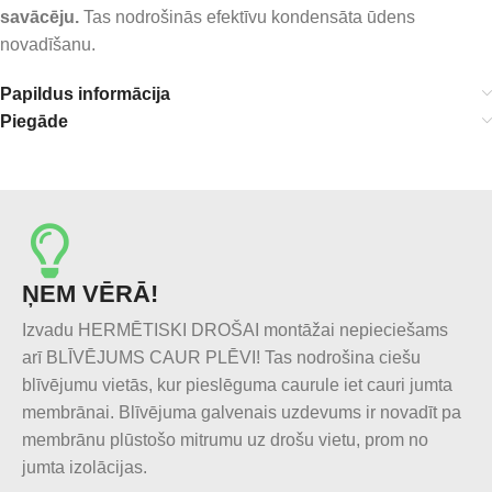
savācēju.
Tas nodrošinās efektīvu kondensāta ūdens
novadīšanu.
Papildus informācija
Piegāde
ŅEM VĒRĀ!
Izvadu HERMĒTISKI DROŠAI montāžai nepieciešams
arī BLĪVĒJUMS CAUR PLĒVI! Tas nodrošina ciešu
blīvējumu vietās, kur pieslēguma caurule iet cauri jumta
membrānai. Blīvējuma galvenais uzdevums ir novadīt pa
membrānu plūstošo mitrumu uz drošu vietu, prom no
jumta izolācijas.