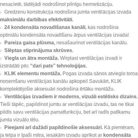
nesacietē, tādējādi nodrošinot pilnīgu hermetizāciju.
Gredzenu konstrukcija nodrošina jumta ventilācijas izvada
maksimālu darbības efektivitāti.
24 kondensāta novadīšanas kanāli,
kas nodrošina
optimālu kondensāta novadīšanu ārpus ventilācijas izvada!
Pareiza gaisa plūsma,
nesašaurinot ventilācijas kanālu.
Slēptas stiprinājuma skrūves.
Viegla un ātra montāža.
Wirplast ventilācijas izvadi ir
izstrādāti pēc
“dari pats” tehnoloģijas.
KLIK elementu montāža.
Pogas izvada sānos atvieglo torņa
noņemšanu ventilācijas kanālu apkopei! Savukārt, KLIK
komplektējošie aksesuāri nodrošina ērtāku montāžu.
Ventilācijas izvadiem ir moderns, vizuāli estētisks dizains.
Tieši tāpēc, papildinot jumtu ar ventilācijas izvadu, tas ne tikai
pildīs savu ventilācijas pamatfunkciju, bet arī radīs patīkamu
jumta vizuālo tēlu.
Pieejami arī dažādi papildinošie aksesuāri.
Kā piemēram,
ja telpa ir īpaši mitra, iesakām izvadu aprīkot ar
kondensāta