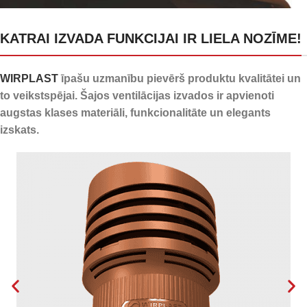
24 kanāli kondensāta
KATRAI IZVADA FUNKCIJAI IR LIELA NOZĪME!
novadīšanai
WIRPLAST
īpašu uzmanību pievērš produktu kvalitātei un
to veikstspējai. Šajos ventilācijas izvados ir apvienoti
augstas klases materiāli, funkcionalitāte un elegants
izskats.