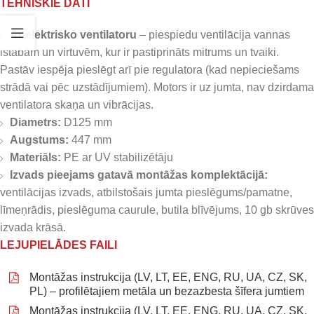
TEHNISKIE DATI
Ar elektrisko ventilatoru
– piespiedu ventilācija vannas
istabām un virtuvēm, kur ir pastiprināts mitrums un tvaiki.
Pastāv iespēja pieslēgt arī pie regulatora (kad nepieciešams
strādā vai pēc uzstādījumiem). Motors ir uz jumta, nav dzirdama
ventilatora skaņa un vibrācijas.
Diametrs:
D125 mm
Augstums:
447 mm
Materiāls:
PE ar UV stabilizētāju
Izvads pieejams gatavā montāžas komplektācijā:
ventilācijas izvads, atbilstošais jumta pieslēgums/pamatne,
līmeņrādis, pieslēguma caurule, butila blīvējums, 10 gb skrūves
izvada krāsā.
LEJUPIELĀDES FAILI
Montāžas instrukcija (LV, LT, EE, ENG, RU, UA, CZ, SK,
PL) – profilētajiem metāla un bezazbesta šīfera jumtiem
Montāžas instrukcija (LV, LT, EE, ENG, RU, UA, CZ, SK,