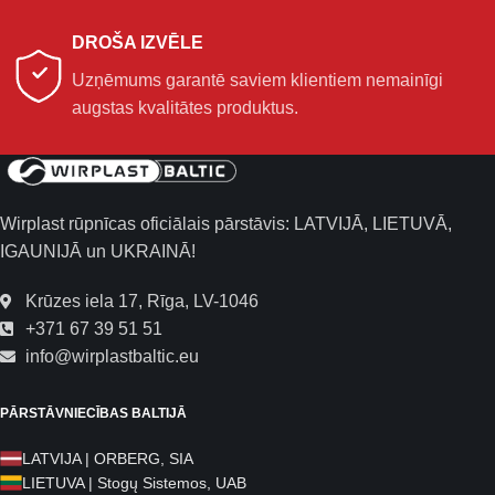
DROŠA IZVĒLE
Uzņēmums garantē saviem klientiem nemainīgi
augstas kvalitātes produktus.
Wirplast rūpnīcas oficiālais pārstāvis: LATVIJĀ, LIETUVĀ,
IGAUNIJĀ un UKRAINĀ!
Krūzes iela 17, Rīga, LV-1046
+371 67 39 51 51
info@wirplastbaltic.eu
PĀRSTĀVNIECĪBAS BALTIJĀ
LATVIJA | ORBERG, SIA
LIETUVA | Stogų Sistemos, UAB