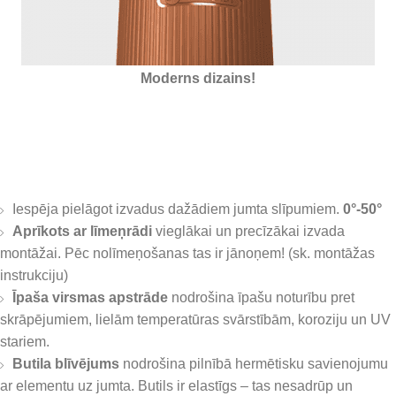
Izolēts ar putupolistorolu
Iespēja pielāgot izvadus dažādiem jumta slīpumiem.
0°-50°
Aprīkots ar līmeņrādi
vieglākai un precīzākai izvada
montāžai. Pēc nolīmeņošanas tas ir jānoņem! (sk. montāžas
instrukciju)
Īpaša virsmas apstrāde
nodrošina īpašu noturību pret
skrāpējumiem, lielām temperatūras svārstībām, koroziju un UV
stariem.
Butila blīvējums
nodrošina pilnībā hermētisku savienojumu
ar elementu uz jumta. Butils ir elastīgs – tas nesadrūp un