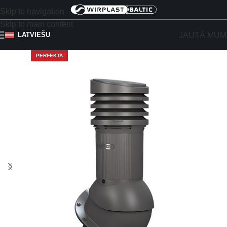
Skip to navigation
Skip to main content
JAUTĀ MUM
LATVIEŠU
PERFEKTA