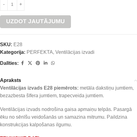
UZDOT JAUTĀJUMU
SKU:
E28
Kategorija:
PERFEKTA
,
Ventilācijas izvadi
Dalīties:
Apraksts
Ventilācijas izvads E28 piemērots:
metāla dakstiņu jumtiem,
bezazbesta šīfera jumtiem, trapecveida jumtiem.
Ventilācijas izvads nodrošina gaisa apmaiņu telpās. Pasargā
ēku no sēnīšu veidošanās un samazina mitrumu. Paildzina
konstrukcijas kalpošanas ilgumu.