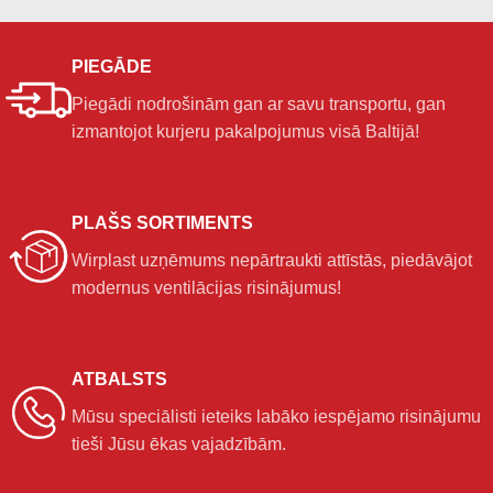
PIEGĀDE
Piegādi nodrošinām gan ar savu transportu, gan
izmantojot kurjeru pakalpojumus visā Baltijā!
PLAŠS SORTIMENTS
Wirplast uzņēmums nepārtraukti attīstās, piedāvājot
modernus ventilācijas risinājumus!
ATBALSTS
Mūsu speciālisti ieteiks labāko iespējamo risinājumu
tieši Jūsu ēkas vajadzībām.