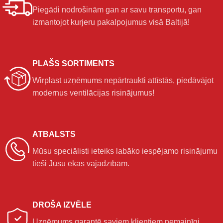
Piegādi nodrošinām gan ar savu transportu, gan
izmantojot kurjeru pakalpojumus visā Baltijā!
PLAŠS SORTIMENTS
Wirplast uzņēmums nepārtraukti attīstās, piedāvājot
modernus ventilācijas risinājumus!
ATBALSTS
Mūsu speciālisti ieteiks labāko iespējamo risinājumu
tieši Jūsu ēkas vajadzībām.
DROŠA IZVĒLE
Uzņēmums garantē saviem klientiem nemainīgi