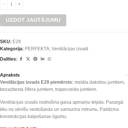
UZDOT JAUTĀJUMU
SKU:
E29
Kategorija:
PERFEKTA
,
Ventilācijas izvadi
Dalīties:
Apraksts
Ventilācijas izvads E29 piemērots:
metāla dakstiņu jumtiem,
bezazbesta šīfera jumtiem, trapecveida jumtiem.
Ventilācijas izvads nodrošina gaisa apmaiņu telpās. Pasargā
ēku no sēnīšu veidošanās un samazina mitrumu. Paildzina
konstrukcijas kalpošanas ilgumu.