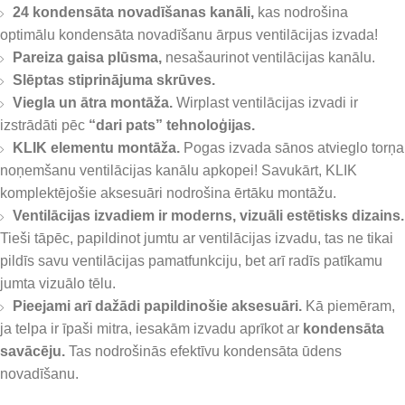
24 kondensāta novadīšanas kanāli,
kas nodrošina
optimālu kondensāta novadīšanu ārpus ventilācijas izvada!
Pareiza gaisa plūsma,
nesašaurinot ventilācijas kanālu.
Slēptas stiprinājuma skrūves.
Viegla un ātra montāža.
Wirplast ventilācijas izvadi ir
izstrādāti pēc
“dari pats” tehnoloģijas.
KLIK elementu montāža.
Pogas izvada sānos atvieglo torņa
noņemšanu ventilācijas kanālu apkopei! Savukārt, KLIK
komplektējošie aksesuāri nodrošina ērtāku montāžu.
Ventilācijas izvadiem ir moderns, vizuāli estētisks dizains.
Tieši tāpēc, papildinot jumtu ar ventilācijas izvadu, tas ne tikai
pildīs savu ventilācijas pamatfunkciju, bet arī radīs patīkamu
jumta vizuālo tēlu.
Pieejami arī dažādi papildinošie aksesuāri.
Kā piemēram,
ja telpa ir īpaši mitra, iesakām izvadu aprīkot ar
kondensāta
savācēju.
Tas nodrošinās efektīvu kondensāta ūdens
novadīšanu.