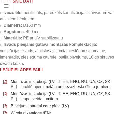
TEHNISKIE DATI
Neizolēts:
nesiltināts, paredzēts kanalizācijas stāvvadam vai
aukstiem bēniņiem.
Diametrs:
D150 mm
Augstums:
490 mm
Materiāls:
PE ar UV stabilizētāju
Izvads pieejams gatavā montāžas komplektācijā:
ventilācijas izvads, atbilstošais jumta pieslēgums/pamatne,
līmeņrādis, pieslēguma caurule, butila blīvējums, 10 gb skrūves
izvada krāsā.
LEJUPIELĀDES FAILI
Montāžas instrukcija (LV, LT, EE, ENG, RU, UA, CZ, SK,
PL) – profilētajiem metāla un bezazbesta šīfera jumtiem
Montāžas instrukcija (LV, LT, EE, ENG, RU, UA, CZ, SK,
PL) – trapecveida jumtiem
Blīvējums pārejai caur plēvi (LV)
Wirplast katalogs (EN)