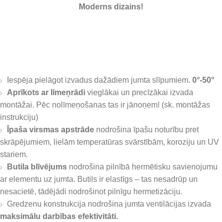
Izolēts ar putupolistorolu
Iespēja pielāgot izvadus dažādiem jumta slīpumiem.
0°-50°
Aprīkots ar līmeņrādi
vieglākai un precīzākai izvada
montāžai. Pēc nolīmeņošanas tas ir jānoņem! (sk. montāžas
instrukciju)
Īpaša virsmas apstrāde
nodrošina īpašu noturību pret
skrāpējumiem, lielām temperatūras svārstībām, koroziju un UV
stariem.
Butila blīvējums
nodrošina pilnībā hermētisku savienojumu
ar elementu uz jumta. Butils ir elastīgs – tas nesadrūp un
nesacietē, tādējādi nodrošinot pilnīgu hermetizāciju.
Gredzenu konstrukcija nodrošina jumta ventilācijas izvada
maksimālu darbības efektivitāti.