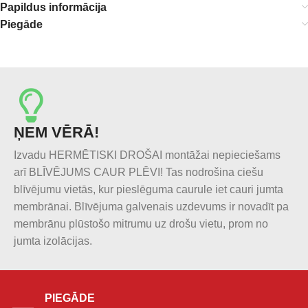
Papildus informācija
Piegāde
ŅEM VĒRĀ!
Izvadu HERMĒTISKI DROŠAI montāžai nepieciešams
arī BLĪVĒJUMS CAUR PLĒVI! Tas nodrošina ciešu
blīvējumu vietās, kur pieslēguma caurule iet cauri jumta
membrānai. Blīvējuma galvenais uzdevums ir novadīt pa
membrānu plūstošo mitrumu uz drošu vietu, prom no
jumta izolācijas.
PIEGĀDE