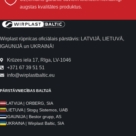
augstas kvalitātes produktus.
Wirplast rūpnīcas oficiālais pārstāvis: LATVIJĀ, LIETUVĀ,
IGAUNIJĀ un UKRAINĀ!
Krūzes iela 17, Rīga, LV-1046
+371 67 39 51 51
info@wirplastbaltic.eu
PĀRSTĀVNIECĪBAS BALTIJĀ
LATVIJA | ORBERG, SIA
LIETUVA | Stogų Sistemos, UAB
IGAUNIJA | Bestor grupp, AS
UKRAINA | Wirplast Baltic, SIA